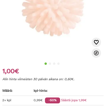
1,00€
Alin hinta viimeisten 30 päivän aikana on:
0,60
€
.
Määrä:
kpl-hinta:
2+ kpl
0
,99
€
-50%
Säästä jopa
1
,99
€