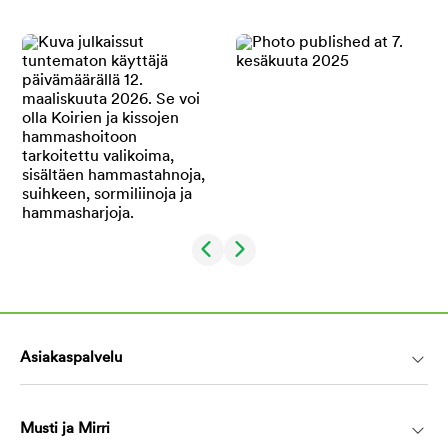
Asiakaspalvelu
Musti ja Mirri