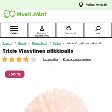
y
Valitse myymälä
ltöön
Ota yhteyttä
asiakaspalveluun
Kirjaudu /
Valikko
Ostoskori
Hae
Rekisteröidy
Alkuun
Kissat
Kissan lelut
Pallot
Trixie Vinyylinen piikkipallo
Trixie Vinyylinen piikkipallo
foo
3 arvostelua
Kirjoita tuotearvostelu
-50 %