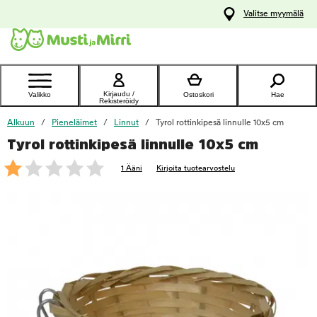
y
Valitse myymälä
ltöön
Ota yhteyttä
asiakaspalveluun
Kirjaudu /
Valikko
Ostoskori
Hae
Rekisteröidy
Alkuun
Pieneläimet
Linnut
Tyrol rottinkipesä linnulle 10x5 cm
Tyrol rottinkipesä linnulle 10x5 cm
foo
1 Ääni
Kirjoita tuotearvostelu