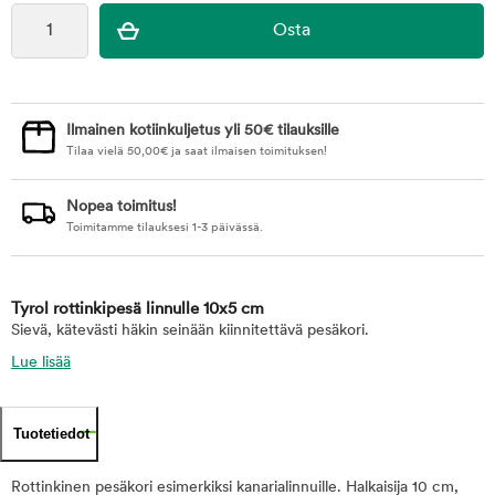
Ilmainen kotiinkuljetus yli 50€ tilauksille
Tilaa vielä
50,00
€
ja saat ilmaisen toimituksen!
Nopea toimitus!
Toimitamme tilauksesi 1-3 päivässä.
Tyrol rottinkipesä linnulle 10x5 cm
Sievä, kätevästi häkin seinään kiinnitettävä pesäkori.
Lue lisää
Tuotetiedot
Rottinkinen pesäkori esimerkiksi kanarialinnuille. Halkaisija 10 cm,