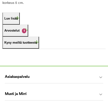
korkeus 5 cm.
Lue lisää
Arvostelut
1
Kysy meiltä tuotteesta
Asiakaspalvelu
Musti ja Mirri