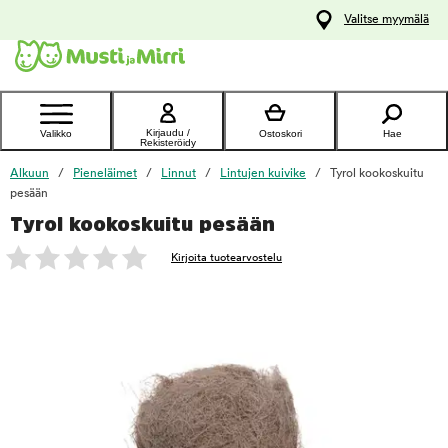
y
Valitse myymälä
ltöön
Ota yhteyttä
asiakaspalveluun
Kirjaudu /
Valikko
Ostoskori
Hae
Rekisteröidy
Alkuun
Pieneläimet
Linnut
Lintujen kuivike
Tyrol kookoskuitu
pesään
Tyrol kookoskuitu pesään
foo
Kirjoita tuotearvostelu