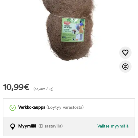
10,99
€
(
33,30
€
/ kg)
Verkkokauppa
(Löytyy varastosta)
Myymälä
(Ei saatavilla)
Valitse myymälä