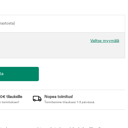
astosta)
Valitse myymälä
0€ tilauksille
Nopea toimitus!
n toimituksen!
Toimitamme tilauksesi 1-3 päivässä.