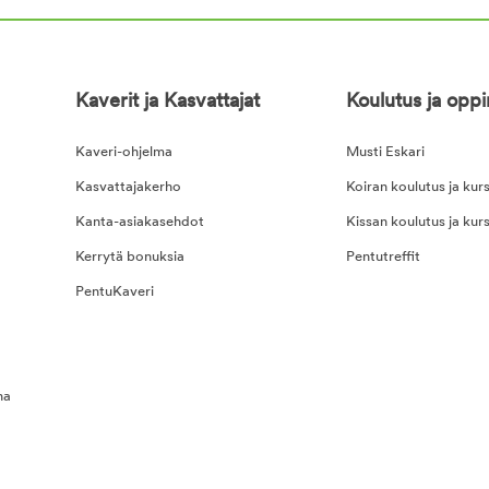
Kaverit ja Kasvattajat
Koulutus ja opp
Kaveri-ohjelma
Musti Eskari
Kasvattajakerho
Koiran koulutus ja kurs
Kanta-asiakasehdot
Kissan koulutus ja kurs
Kerrytä bonuksia
Pentutreffit
PentuKaveri
na