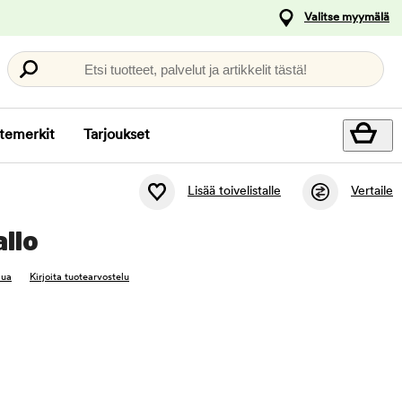
Valitse myymälä
Etsi tuotteet, palvelut ja artikkelit tästä!
temerkit
Tarjoukset
Lisää toivelistalle
Vertaile
allo
lua
Kirjoita tuotearvostelu