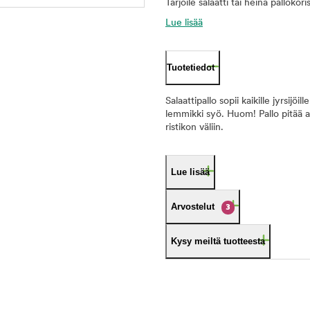
Tarjoile salaatti tai heinä pallokor
Lue lisää
Tuotetiedot
Salaattipallo sopii kaikille jyrsijöi
lemmikki syö. Huom! Pallo pitää ai
ristikon väliin.
Lue lisää
Arvostelut
3
Kysy meiltä tuotteesta