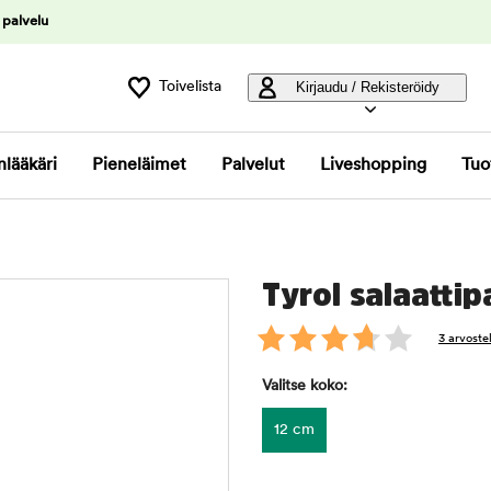
 palvelu
Toivelista
Kirjaudu / Rekisteröidy
nlääkäri
Pieneläimet
Palvelut
Liveshopping
Tuo
Tyrol salaattip
3 arvoste
Valitse koko:
12 cm