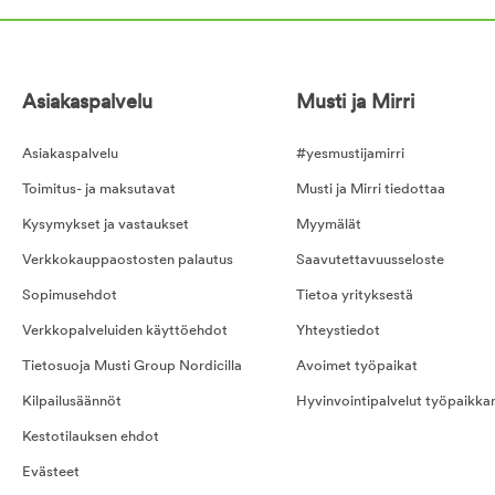
Asiakaspalvelu
Musti ja Mirri
Asiakaspalvelu
#yesmustijamirri
Toimitus- ja maksutavat
Musti ja Mirri tiedottaa
Kysymykset ja vastaukset
Myymälät
Verkkokauppaostosten palautus
Saavutettavuusseloste
Sopimusehdot
Tietoa yrityksestä
Verkkopalveluiden käyttöehdot
Yhteystiedot
Tietosuoja Musti Group Nordicilla
Avoimet työpaikat
Kilpailusäännöt
Hyvinvointipalvelut työpaikka
Kestotilauksen ehdot
Evästeet