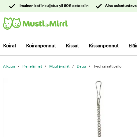
y
Ilmainen kotiinkuljetus yli 50€ ostoksiin
Aina asiantunteva
ltöön
Ota yhteyttä
asiakaspalveluun
Koirat
Koiranpennut
Kissat
Kissanpennut
Eläi
Alkuun
Pieneläimet
Muut jyrsijät
Degu
Tyrol salaattipallo
foo