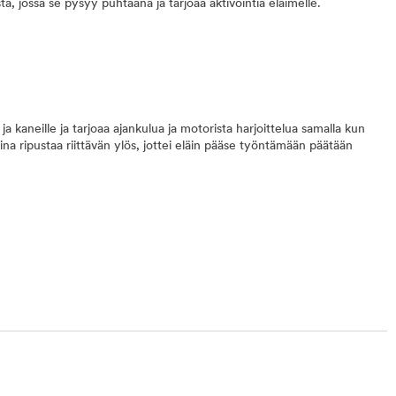
ista, jossa se pysyy puhtaana ja tarjoaa aktivointia eläimelle.
lle ja kaneille ja tarjoaa ajankulua ja motorista harjoittelua samalla kun
na ripustaa riittävän ylös, jottei eläin pääse työntämään päätään