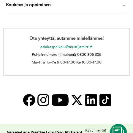
Koulutus ja oppiminen
Ota yhteyttä, autamme mielellämme!
asiakaspalvelu@mustijamirri.fi
Puhelinnumero (ilmainen): 0800 305 305
Ma-Ti & To-Pe 9.00-17.00 Ke 10.00-17.00
Kysy meiltä!
Versele-Laga Prestige Loro Parq Afr Parrot Mix 15kg | Musti ja Mirri -