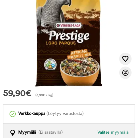
59,90
€
(
3,99
€
/ kg)
Verkkokauppa
(Löytyy varastosta)
Myymälä
(Ei saatavilla)
Valitse myymälä