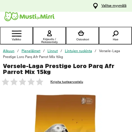
y
Valitse myymälä
ltöön
Ota yhteyttä
asiakaspalveluun
Kirjaudu /
Valikko
Ostoskori
Hae
Rekisteröidy
Alkuun
Pieneläimet
Linnut
Lintujen ruokinta
Versele-Laga
Prestige Loro Parq Afr Parrot Mix 15kg
Versele-Laga Prestige Loro Parq Afr
foo
Parrot Mix 15kg
Kirjoita tuotearvostelu