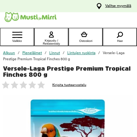
y
Valitse myymälä
ltöön
Ota yhteyttä
asiakaspalveluun
Kirjaudu /
Valikko
Ostoskori
Hae
Rekisteröidy
Alkuun
Pieneläimet
Linnut
Lintujen ruokinta
Versele-Laga
Prestige Premium Tropical Finches 800 g
Versele-Laga Prestige Premium Tropical
foo
Finches 800 g
Kirjoita tuotearvostelu