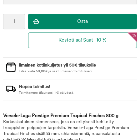
%
Ilmainen kotiinkuljetus yli 50€ tilauksille
Tilaa vielä
50,00
€
ja saat ilmaisen toimituksen!
Nopea toimitus!
Toimitamme tilauksesi 1-3 päivässä.
Versele-Laga Prestige Premium Tropical Finches 800 g
Korkealaatuinen siemenseos, joka on erityisesti kehitetty
trooppisten peippojen tarpeisiin. Versele-Laga Prestige Premium
Tropical Finches sisältää mm. chiansiemeniä, ruoansulatusta
edistäviä VAM-pellettejä ja osterinkuorta.