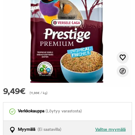
9,49
€
(
11,86
€
/ kg)
Verkkokauppa
(Löytyy varastosta)
Myymälä
(Ei saatavilla)
Valitse myymälä