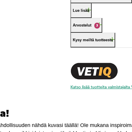
Lue lisää
Arvostelut
3
Kysy meiltä tuotteesta
Katso lisää tuotteita valmistajalta
a!
mahdollisuuden nähdä kuvasi täällä! Ole mukana inspiroi