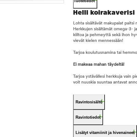
Tuotetiedot
Helli koirakaverisi
Lohta sisältävät makupalat paitsi 
Herkkujen sisältämät omega-3- ja -
kiiltoa ja pehmeyttä sekä ihon hy
vievät kielen mennessään!
Tarjoa koulutusnamina tai hemmo
Ei makeaa mahan täydeltä!
Tarjoa ystävällesi herkkuja vain 
voit nuuskia suuntaa antavat ann
Ravintosisältö
Ravintotiedot
Lisätyt vitamiinit ja hivenaineet