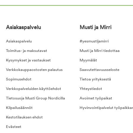
Asiakaspalvelu
Musti ja Mirri
Asiakaspalvelu
#yesmustijamirri
Toimitus- ja maksutavat
Musti ja Mirri tiedottaa
Kysymykset ja vastaukset
Myymälät
Verkkokauppaostosten palautus
Saavutettavuusseloste
Sopimusehdot
Tietoa yrityksestä
Verkkopalveluiden käyttöehdot
Yhteystiedot
Tietosuoja Musti Group Nordicilla
Avoimet työpaikat
Kilpailusäännöt
Hyvinvointipalvelut työpaikka
Kestotilauksen ehdot
Evästeet