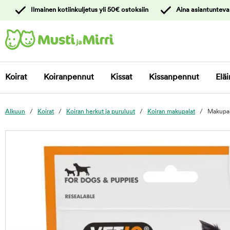
y
Ilmainen kotiinkuljetus yli 50€ ostoksiin
Aina asiantunteva
ltöön
Ota yhteyttä
asiakaspalveluun
Koirat
Koiranpennut
Kissat
Kissanpennut
Eläi
Alkuun
Koirat
Koiran herkut ja puruluut
Koiran makupalat
Makupal
foo