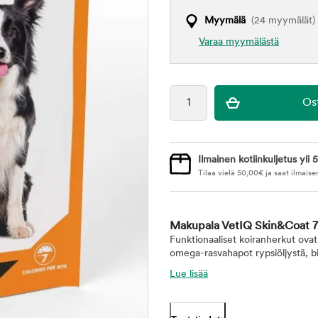
Myymälä
(24 myymälät)
Varaa myymälästä
Ilmainen kotiinkuljetus yli 5
Tilaa vielä
50,00
€
ja saat ilmaise
Makupala VetIQ Skin&Coat 
Funktionaaliset koiranherkut ovat 
omega-rasvahapot rypsiöljystä, biot
Lue lisää