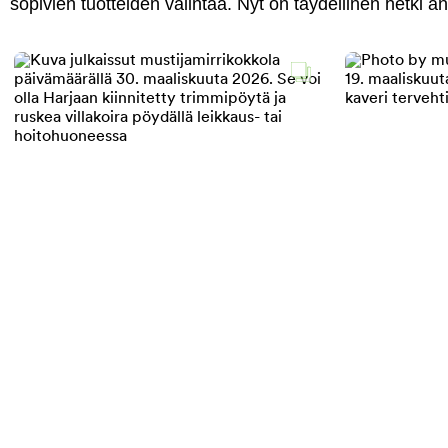
sopivien tuotteiden valintaa. Nyt on täydellinen hetki 