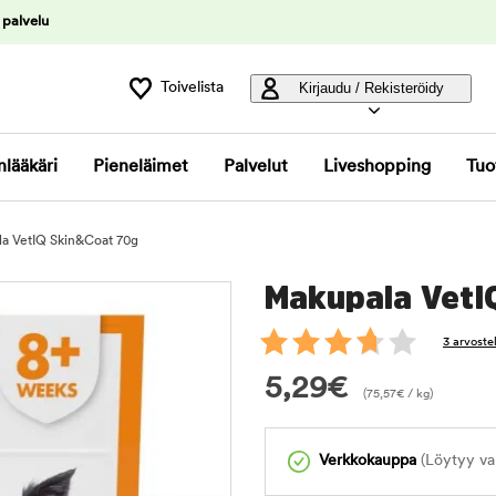
 palvelu
Toivelista
Kirjaudu / Rekisteröidy
nlääkäri
Pieneläimet
Palvelut
Liveshopping
Tuo
a VetIQ Skin&Coat 70g
Makupala VetI
3 arvoste
5,29
€
(
75,57
€
/ kg)
Verkkokauppa
(Löytyy var