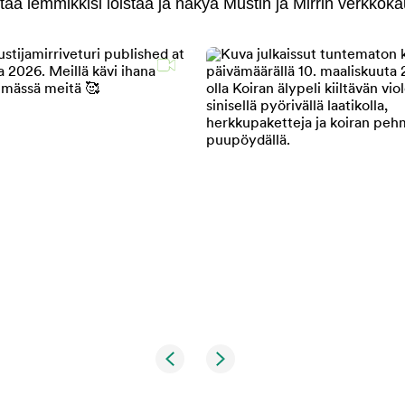
antaa lemmikkisi loistaa ja näkyä Mustin ja Mirrin verkkok