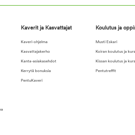
Kaverit ja Kasvattajat
Koulutus ja opp
Kaveri-ohjelma
Musti Eskari
Kasvattajakerho
Koiran koulutus ja kurs
Kanta-asiakasehdot
Kissan koulutus ja kurs
Kerrytä bonuksia
Pentutreffit
PentuKaveri
na