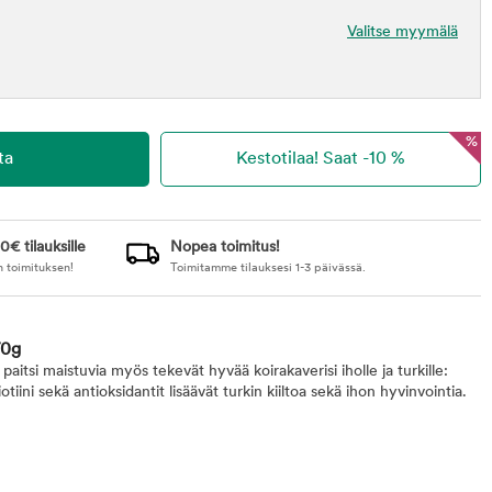
Valitse myymälä
%
0€ tilauksille
Nopea toimitus!
n toimituksen!
Toimitamme tilauksesi 1-3 päivässä.
70g
paitsi maistuvia myös tekevät hyvää koirakaverisi iholle ja turkille:
iini sekä antioksidantit lisäävät turkin kiiltoa sekä ihon hyvinvointia.