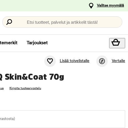
Valitse myymälä
Etsi tuotteet, palvelut ja artikkelit tästä!
temerkit
Tarjoukset
Lisää toivelistalle
Vertaile
Q Skin&Coat 70g
lua
Kirjoita tuotearvostelu
astosta)