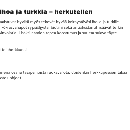
 ihoa ja turkkia – herkutellen
maistuvat hyviltä myös tekevät hyvää koiraystäväsi iholle ja turkille.
6-rasvahapot rypsiöljystä, biotiini sekä antioksidantit lisäävät turkin
vinvointia. Lisäksi namien rapea koostumus ja suussa sulava täyte
tteluherkkuna!
pienenä osana tasapainoista ruokavaliota. Joidenkin herkkupussien takaa
osteluohjeet.