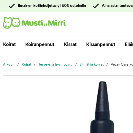
y
Ilmainen kotiinkuljetus yli 50€ ostoksiin
Aina asiantunteva
ltöön
Ota yhteyttä
asiakaspalveluun
Koirat
Koiranpennut
Kissat
Kissanpennut
Eläi
Alkuun
Koirat
Terveys ja hyvinvointi
Silmät ja korvat
Vezer Care k
foo