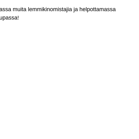
massa muita lemmikinomistajia ja helpottamassa
aupassa!