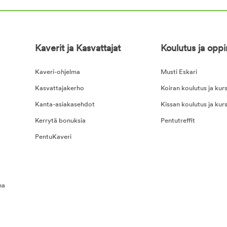
Kaverit ja Kasvattajat
Koulutus ja opp
Kaveri-ohjelma
Musti Eskari
Kasvattajakerho
Koiran koulutus ja kurs
Kanta-asiakasehdot
Kissan koulutus ja kurs
Kerrytä bonuksia
Pentutreffit
PentuKaveri
na