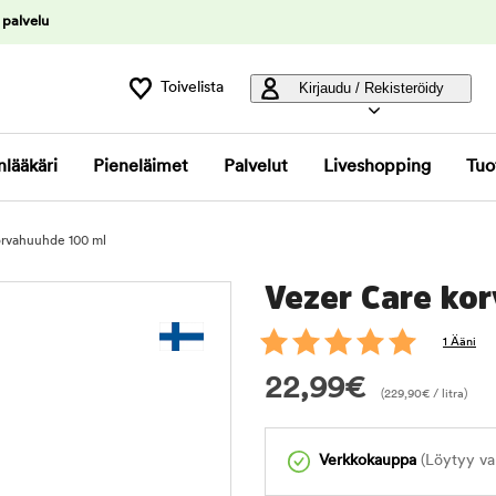
 palvelu
Toivelista
Kirjaudu / Rekisteröidy
nlääkäri
Pieneläimet
Palvelut
Liveshopping
Tuo
orvahuuhde 100 ml
Vezer Care ko
1 Ääni
22,99
€
(
229,90
€
/ litra)
Verkkokauppa
(Löytyy var