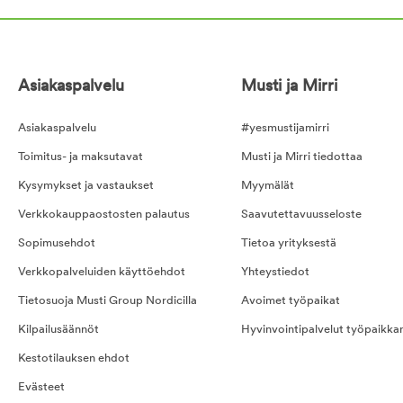
Asiakaspalvelu
Musti ja Mirri
Asiakaspalvelu
#yesmustijamirri
Toimitus- ja maksutavat
Musti ja Mirri tiedottaa
Kysymykset ja vastaukset
Myymälät
Verkkokauppaostosten palautus
Saavutettavuusseloste
Sopimusehdot
Tietoa yrityksestä
Verkkopalveluiden käyttöehdot
Yhteystiedot
Tietosuoja Musti Group Nordicilla
Avoimet työpaikat
Kilpailusäännöt
Hyvinvointipalvelut työpaikka
Kestotilauksen ehdot
Evästeet