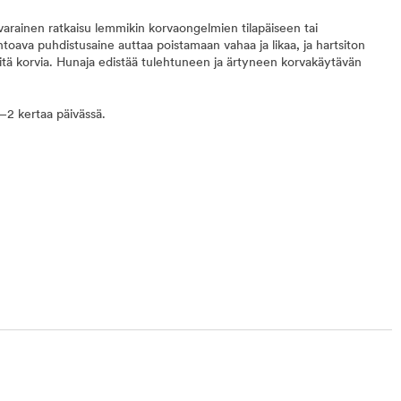
rainen ratkaisu lemmikin korvaongelmien tilapäiseen tai
toava puhdistusaine auttaa poistamaan vahaa ja likaa, ja hartsiton
itä korvia. Hunaja edistää tulehtuneen ja ärtyneen korvakäytävän
–2 kertaa päivässä.