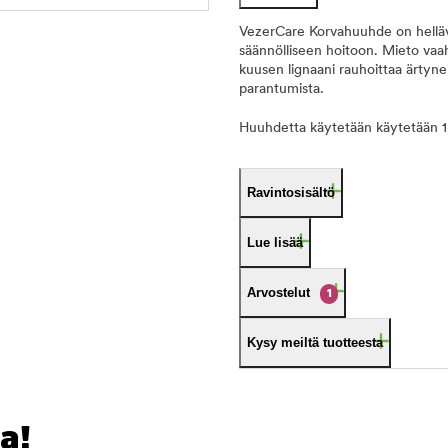
VezerCare Korvahuuhde on helläva
säännölliseen hoitoon. Mieto vaah
kuusen lignaani rauhoittaa ärtyne
parantumista.
Huuhdetta käytetään käytetään 1
Ravintosisältö
Lue lisää
Arvostelut
1
Kysy meiltä tuotteesta
a!