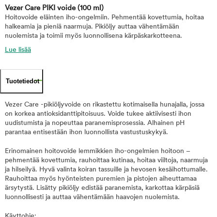
Vezer Care PIKI voide
(100 ml)
Hoitovoide eläinten iho-ongelmiin. Pehmentää kovettumia, hoitaa
halkeamia ja pieniä naarmuja. Pikiöljy auttaa vähentämään
nuolemista ja toimii myös luonnollisena kärpäskarkotteena.
Lue lisää
Tuotetiedot
Vezer Care -pikiöljyvoide on rikastettu kotimaisella hunajalla, jossa
on korkea antioksidanttipitoisuus. Voide tukee aktiivisesti ihon
uudistumista ja nopeuttaa paranemisprosessia. Alhainen pH
parantaa entisestään ihon luonnollista vastustuskykyä.
Erinomainen hoitovoide lemmikkien iho-ongelmien hoitoon –
pehmentää kovettumia, rauhoittaa kutinaa, hoitaa viiltoja, naarmuja
ja hilseilyä. Hyvä valinta koiran tassuille ja hevosen kesäihottumalle.
Rauhoittaa myös hyönteisten puremien ja pistojen aiheuttamaa
ärsytystä. Lisätty pikiöljy edistää paranemista, karkottaa kärpäsiä
luonnollisesti ja auttaa vähentämään haavojen nuolemista.
Käyttohje: