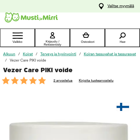
y
Valitse myymälä
ltöön
Ota yhteyttä
asiakaspalveluun
Kirjaudu /
Valikko
Ostoskori
Hae
Rekisteröidy
Alkuun
Koirat
Terveys ja hyvinvointi
Koiran tassuvahat ja tassurasvat
Vezer Care PIKI voide
Vezer Care PIKI voide
foo
2 arvostelua
Kirjoita tuotearvostelu