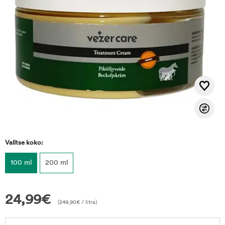
Valitse koko:
100 ml
200 ml
24,99
€
(
249,90
€
/ litra)