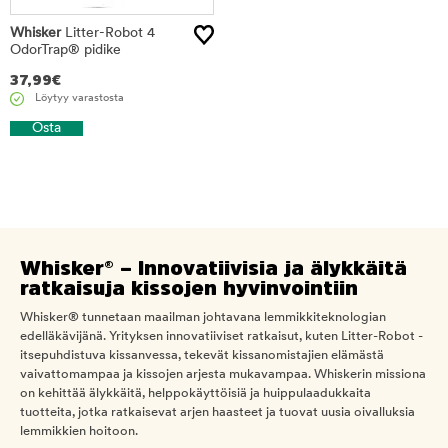
Whisker
Litter-Robot 4
OdorTrap® pidike
37,99
€
Löytyy varastosta
Osta
Whisker® – Innovatiivisia ja älykkäitä
ratkaisuja kissojen hyvinvointiin
Whisker® tunnetaan maailman johtavana lemmikkiteknologian
edelläkävijänä. Yrityksen innovatiiviset ratkaisut, kuten Litter-Robot -
itsepuhdistuva kissanvessa, tekevät kissanomistajien elämästä
vaivattomampaa ja kissojen arjesta mukavampaa. Whiskerin missiona
on kehittää älykkäitä, helppokäyttöisiä ja huippulaadukkaita
tuotteita, jotka ratkaisevat arjen haasteet ja tuovat uusia oivalluksia
lemmikkien hoitoon.