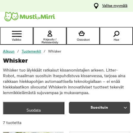
y
Valitse myymälä
ltöön
Ota yhteyttä
asiakaspalveluun
Kirjaudu /
Valikko
Ostoskori
Hae
Rekisteröidy
Alkuun
Tuotemerkit
Whisker
Whisker
Whisker tuo älykkäät ratkaisut kissanomistajien arkeen. Litter-
Robot, maailman suosituin itsepuhdistuva kissanvessa, tarjoaa aina
raikkaan hiekkapohjan automaattisella teknologiallaan – ei enää
hiekkalaatikon siivousta! Whiskerin innovatiiviset tuotteet tekevät
lemmikkielämästä sujuvampaa ja mukavampaa.
Suosituin
Suodata
Rajaa
7 tuotetta
tuotteet