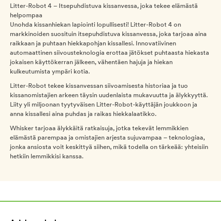
Litter-Robot 4 – Itsepuhdistuva kissanvessa, joka tekee elämästä
helpompaa
Unohda kissanhiekan lapiointi lopullisesti! Litter-Robot 4 on
markkinoiden suosituin itsepuhdistuva kissanvessa, joka tarjoaa aina
raikkaan ja puhtaan hiekkapohjan kissallesi. Innovatiivinen
automaattinen siivousteknologia erottaa jätökset puhtaasta hiekasta
jokaisen käyttökerran jälkeen, vähentäen hajuja ja hiekan
kulkeutumista ympäri kotia.
Litter-Robot tekee kissanvessan siivoamisesta historiaa ja tuo
kissanomistajien arkeen täysin uudenlaista mukavuutta ja älykkyyttä.
Liity yli miljoonan tyytyväisen Litter-Robot-käyttäjän joukkoon ja
anna kissallesi aina puhdas ja raikas hiekkalaatikko.
Whisker tarjoaa älykkäitä ratkaisuja, jotka tekevät lemmikkien
elämästä parempaa ja omistajien arjesta sujuvampaa – teknologiaa,
jonka ansiosta voit keskittyä siihen, mikä todella on tärkeää: yhteisiin
hetkiin lemmikkisi kanssa.