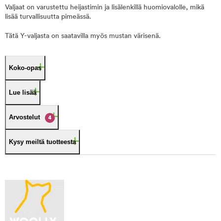
Valjaat on varustettu heijastimin ja lisälenkillä huomiovalolle, mikä
lisää turvallisuutta pimeässä.
Tätä Y-valjasta on saatavilla myös mustan värisenä.
Koko-opas
Lue lisää
Arvostelut
4
Kysy meiltä tuotteesta