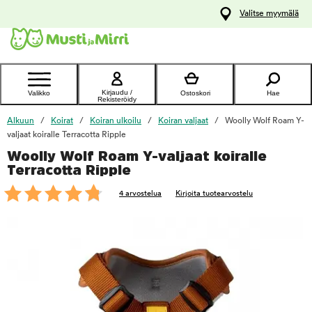
y
Valitse myymälä
ltöön
Ota yhteyttä
asiakaspalveluun
Kirjaudu /
Valikko
Ostoskori
Hae
Rekisteröidy
Alkuun
Koirat
Koiran ulkoilu
Koiran valjaat
Woolly Wolf Roam Y-
valjaat koiralle Terracotta Ripple
Woolly Wolf Roam Y-valjaat koiralle
foo
Terracotta Ripple
4 arvostelua
Kirjoita tuotearvostelu