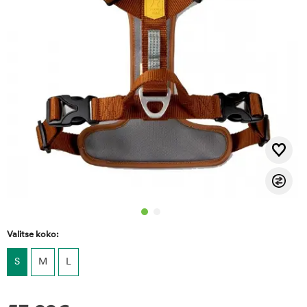
Valitse koko:
S
M
L