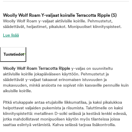
Woolly Wolf Roam Y-valjaat koiralle Terracotta Ripple
(S)
Woolly Wolf Roam y-valjaat aktiivisille koirille. Pehmustetut,
säädettävät, heijastimet, pikalukot. Monipuoliset kiinnityspisteet.
Lue lisää
Tuotetiedot
Woolly Wolf Roam Terracotta Ripple
y-valjas on suunniteltu
aktiivisille koirille jokapäiväiseen käyttöön. Pehmustetut ja
säädettävät y-valjaat takaavat erinomaisen istuvuuden ja
mukavuuden, minkä ansiosta ne sopivat niin kasvaville pennuille kuin
aikuisille koirille.
Pitkä etukappale antaa etujaloille liikkumatilaa, ja kaksi pikalukkoa
helpottavat valjaiden pukemista ja riisumista. Taluttimelle on kaksi
kiinnityspistettä: metallinen D-solki selässä ja kestävä lenkki edessä,
jotka mahdollistavat monipuolisen käytön myös tilanteissa joissa
saattaa esiintyä vetämistä. Kahva selässä tarjoaa lisäkontrollia.