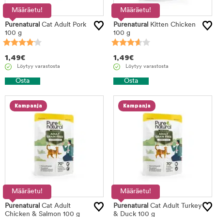
Määräetu!
Määräetu!
Purenatural
Cat Adult Pork
Purenatural
Kitten Chicken
100 g
100 g
1,49
€
1,49
€
Löytyy varastosta
Löytyy varastosta
Osta
Osta
Kampanja
Kampanja
Määräetu!
Määräetu!
Purenatural
Cat Adult
Purenatural
Cat Adult Turkey
Chicken & Salmon 100 g
& Duck 100 g