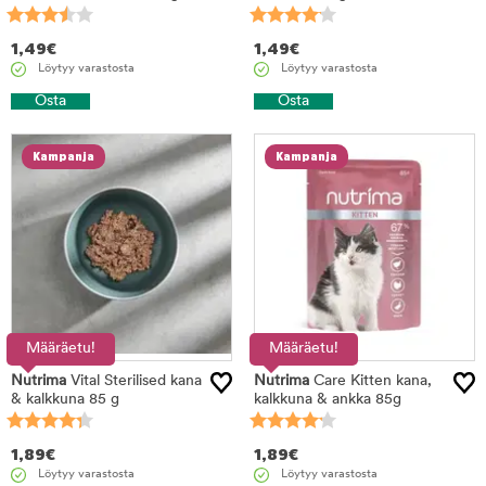
1,49
€
1,49
€
Löytyy varastosta
Löytyy varastosta
Osta
Osta
Kampanja
Kampanja
Määräetu!
Määräetu!
Nutrima
Vital Sterilised kana
Nutrima
Care Kitten kana,
& kalkkuna 85 g
kalkkuna & ankka 85g
1,89
€
1,89
€
Löytyy varastosta
Löytyy varastosta