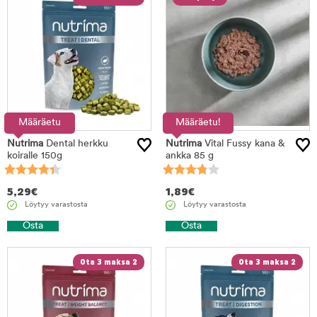
Määräetu
Määräetu!
Nutrima
Dental herkku
Nutrima
Vital Fussy kana &
koiralle 150g
ankka 85 g
5,29
€
1,89
€
Löytyy varastosta
Löytyy varastosta
Osta
Osta
Ota 3 maksa 2
Ota 3 maksa 2