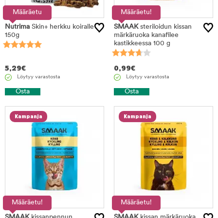
Määräetu
Määräetu!
Nutrima
Skin+ herkku koiralle
SMAAK
steriloidun kissan
150g
märkäruoka kanafilee
kastikkeessa 100 g
5,29
€
0,99
€
Löytyy varastosta
Löytyy varastosta
Osta
Osta
Kampanja
Kampanja
Määräetu!
Määräetu!
SMAAK
kissanpennun
SMAAK
kissan märkäruoka