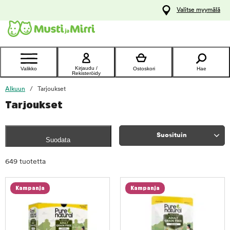
y
Valitse myymälä
ltöön
Ota yhteyttä
asiakaspalveluun
Kirjaudu /
Valikko
Ostoskori
Hae
Rekisteröidy
Alkuun
Tarjoukset
Tarjoukset
Suosituin
Suodata
Rajaa
649 tuotetta
tuotteet
Kampanja
Kampanja