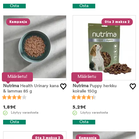
Osta
Osta
Kampanja
Ota 3 maksa 2
Määräetu!
Määräetu
Nutrima
Health Urinary kana
Nutrima
Puppy herkku
& lammas 85 g
koiralle 150g
1,89
€
5,29
€
Löytyy varastosta
Löytyy varastosta
Osta
Osta
Ota 3 maksa 2
Kampanja