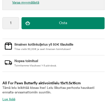
Varaa myymälästä
Ilmainen kotiinkuljetus yli 50€ tilauksille
Tilaa vielä
50,00
€
ja saat ilmaisen toimituksen!
Nopea toimitus!
Toimitamme tilauksesi 1-3 päivässä.
All For Paws Butterfly aktivointilelu 15x11.5x16cm
Tämä lelu leikittää kissaa itse! Lelu liikuttaa perhosta hauskasti
ennalta-arvaamattomiin suuntiin.
Lue lisää