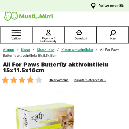
y
Valitse myymälä
ltöön
Ota yhteyttä
asiakaspalveluun
Kirjaudu /
Valikko
Ostoskori
Hae
Rekisteröidy
Alkuun
Kissat
Kissan lelut
Kissan aktivointilelut
All For Paws
Butterfly aktivointilelu 15x11.5x16cm
All For Paws Butterfly aktivointilelu
foo
15x11.5x16cm
46 arvostelua
Kirjoita tuotearvostelu