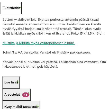
Tuotetiedot
Butterfly-aktivointilelu liikuttaa perhosta antennin päässä kissasi
riemuksi ennalta-arvaamattomiin suuntiin. Leikkiminen on kissalle
hyvää fyysistä harjoitusta ja vähentää stressiä. Tämän lelun avulla
lisäät leikkiaikaa myös silloin kun et itse ehdi. Koko 15 x 11,5 x 16 cm.
Mustilta ja Mirriltä myös vaihtoperhoset leluun!
Toimii 3 x AA paristoilla. Paristot eivät sisälly pakkaukseen.
Karvakuonosi puruvoima voi yllättää. Leikittehän aina valvotusti. Ota
rikkoutuneet lelut heti pois käytöstä.
Lue lisää
Arvostelut
46
Kysy meiltä tuotteesta