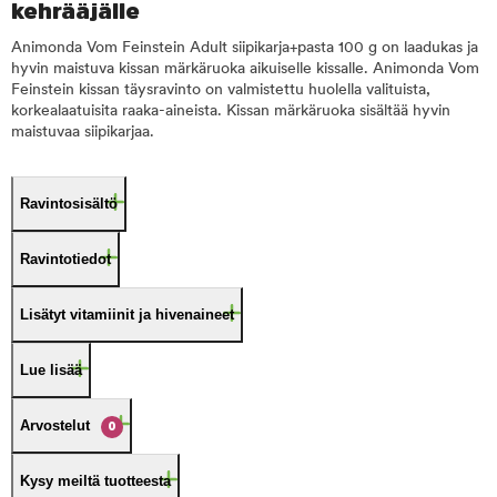
kehrääjälle
Animonda Vom Feinstein Adult siipikarja+pasta 100 g on laadukas ja
hyvin maistuva kissan märkäruoka aikuiselle kissalle. Animonda Vom
Feinstein kissan täysravinto on valmistettu huolella valituista,
korkealaatuisita raaka-aineista. Kissan märkäruoka sisältää hyvin
maistuvaa siipikarjaa.
Ravintosisältö
Ravintotiedot
Lisätyt vitamiinit ja hivenaineet
Lue lisää
Arvostelut
0
Kysy meiltä tuotteesta