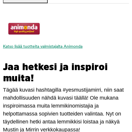
Katso lisää tuotteita valmistajalta Animonda
Jaa hetkesi ja inspiroi
muita!
Tägää kuvasi hashtagilla #yesmustijamirri, niin saat
mahdollisuuden nähdä kuvasi täällä! Ole mukana
inspiroimassa muita lemmikinomistajia ja
helpottamassa sopivien tuotteiden valintaa. Nyt on
täydellinen hetki antaa lemmikkisi loistaa ja näkyä
Mustin ja Mirrin verkkokaupassa!