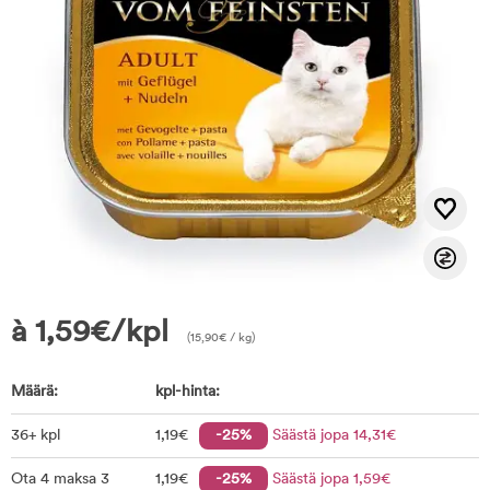
à
1,59
€
/kpl
(
15,90
€
/ kg)
Määrä:
kpl-hinta:
36+ kpl
1
,19
€
-25%
Säästä jopa
14
,31
€
Ota 4 maksa 3
1
,19
€
-25%
Säästä jopa
1
,59
€