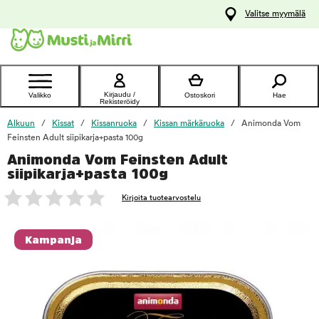
y
Valitse myymälä
ltöön
Ota yhteyttä
asiakaspalveluun
Kirjaudu /
Valikko
Ostoskori
Hae
Rekisteröidy
Alkuun
Kissat
Kissanruoka
Kissan märkäruoka
Animonda Vom
Feinsten Adult siipikarja+pasta 100g
Animonda Vom Feinsten Adult
foo
siipikarja+pasta 100g
Kirjoita tuotearvostelu
Kampanja