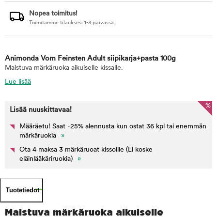
Nopea toimitus!
Toimitamme tilauksesi 1-3 päivässä.
Animonda Vom Feinsten Adult siipikarja+pasta 100g
Maistuva märkäruoka aikuiselle kissalle.
Lue lisää
%
Lisää nuuskittavaa!
Määräetu! Saat -25% alennusta kun ostat 36 kpl tai enemmän
märkäruokia
»
Ota 4 maksa 3 märkäruoat kissoille (Ei koske
eläinlääkäriruokia)
»
Tuotetiedot
Maistuva märkäruoka aikuiselle