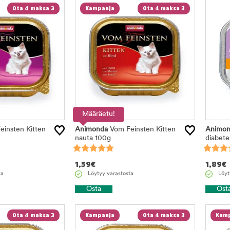
Ota 4 maksa 3
Kampanja
Ota 4 maksa 3
Määräetu!
insten Kitten
Animonda
Vom Feinsten Kitten
Animon
nauta 100g
diabetes
1,59
€
1,89
€
ta
Löytyy varastosta
Löyt
Osta
Ost
Ota 4 maksa 3
Kampanja
Ota 4 maksa 3
Kamp