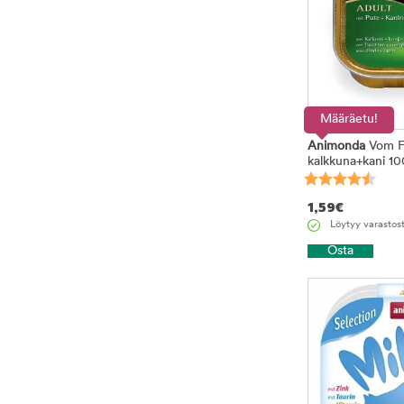
Määräetu!
Animonda
Vom Fe
kalkkuna+kani 1
1,59
€
Löytyy varastos
Osta