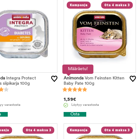
Kampanja
Ota 4 maksa 3
Määräetu!
da
Integra Protect
Animonda
Vom Feinsten Kitten
 siipikarja 100g
Baby Pate 100g
1,59
€
yy varastosta
Löytyy varastosta
a
Osta
anja
Ota 4 maksa 3
Kampanja
Ota 4 maksa 3