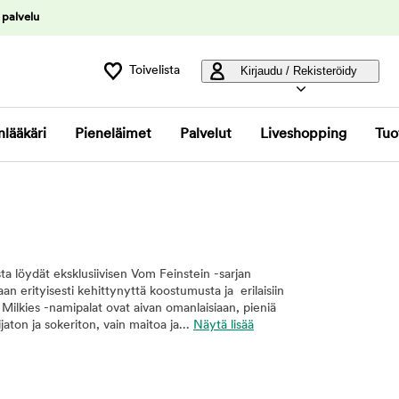
 palvelu
Toivelista
Kirjaudu / Rekisteröidy
nlääkäri
Pieneläimet
Palvelut
Liveshopping
Tuo
ta löydät eksklusiivisen Vom Feinstein -sarjan
ssaan erityisesti kehittynyttä koostumusta ja erilaisiin
 Milkies -namipalat ovat aivan omanlaisiaan, pieniä
jaton ja sokeriton, vain maitoa ja...
Näytä lisää