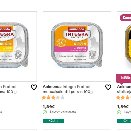
Kamp
Määr
a Protect
Animonda
Integra Protect
Animon
ana 100 g
munuaisdieetti porsas 100g
siipikar
1,89
€
1,59
€
ta
Löytyy varastosta
Löyt
Osta
Ost