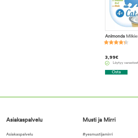
Animonda
Milkie
3,99
€
Löytyy varastos
Osta
Asiakaspalvelu
Musti ja Mirri
Asiakaspalvelu
#yesmustijamirri