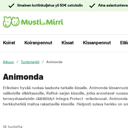
y
Ilmainen kotiinkuljetus yli 50€ ostoksiin
Aina asiantunteva
ltöön
Ota yhteyttä
asiakaspalveluun
Koirat
Koiranpennut
Kissat
Kissanpennut
Eläi
Alkuun
Tuotemerkit
Animonda
Animonda
Erikoisen hyvää ruokaa laadusta tarkalle kissalle. Animonda-kissanruois
valikoiville silkkitassuille, Rafiné-sarjan kissoille, jotka arvostavat ruoa
terveyshaasteisiin räätälöidyt Integra Protect -erikoisruoat. Animonda
herkkuhetkiä maitoa rakastaville kissoille. Helposti sulava herkku on soi
18 tuotetta