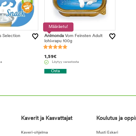
Määräetu!
s Selection
Animonda
Vom Feinsten Adult
lohi+rapu 100g
1,59
€
ta
Löytyy varastosta
Osta
Kaverit ja Kasvattajat
Koulutus ja opp
Kaveri-ohjelma
Musti Eskari