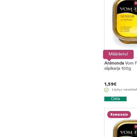
Määräetu!
Animonda
Vom Fe
siipikarja 100g
1,59
€
Löytyy varastos
Osta
Kampanja