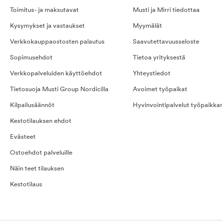
Toimitus- ja maksutavat
Musti ja Mirri tiedottaa
Kysymykset ja vastaukset
Myymälät
Verkkokauppaostosten palautus
Saavutettavuusseloste
Sopimusehdot
Tietoa yrityksestä
Verkkopalveluiden käyttöehdot
Yhteystiedot
Tietosuoja Musti Group Nordicilla
Avoimet työpaikat
Kilpailusäännöt
Hyvinvointipalvelut työpaikka
Kestotilauksen ehdot
Evästeet
Ostoehdot palveluille
Näin teet tilauksen
Kestotilaus