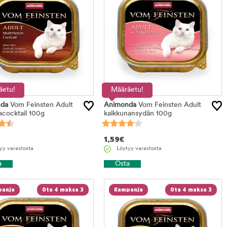
äetu!
Määräetu!
da
Vom Feinsten Adult
Animonda
Vom Feinsten Adult
acocktail 100g
kalkkunansydän 100g
1,59
€
yy varastosta
Löytyy varastosta
a
Osta
anja
Ota 4 maksa 3
Kampanja
Ota 4 maksa 3