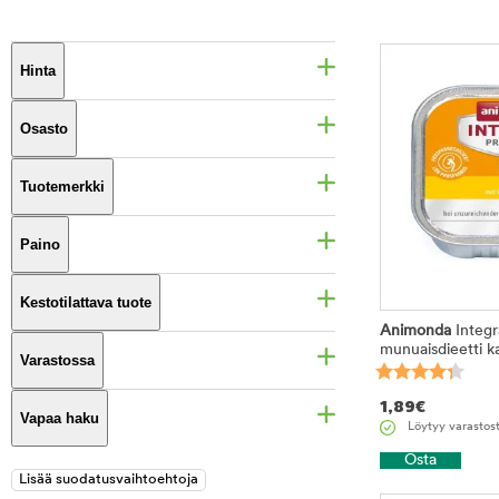
Hinta
Osasto
Tuotemerkki
Paino
Kestotilattava tuote
Animonda
Integr
munuaisdieetti k
Varastossa
1,89
€
Vapaa haku
Löytyy varastos
Osta