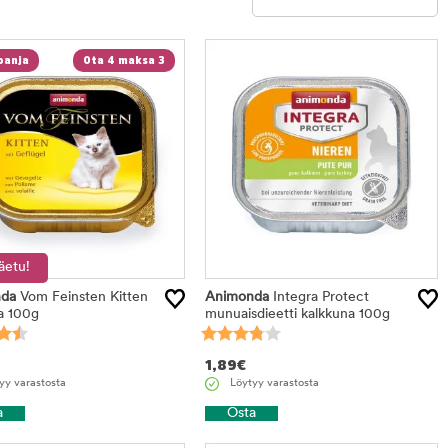
Rajaa
anja
Ota 4 maksa 3
tuotteet
äetu!
da
Vom Feinsten Kitten
Animonda
Integra Protect
ja 100g
munuaisdieetti kalkkuna 100g
1,89
€
yy varastosta
Löytyy varastosta
a
Osta