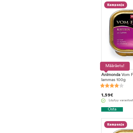
Kampanja
Määräetu!
Animonda
Vom Fe
lammas 100g
1,59
€
Löytyy varastos
Osta
Kampanja