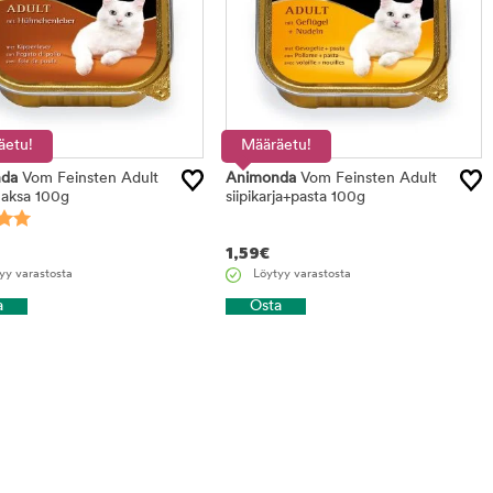
äetu!
Määräetu!
da
Vom Feinsten Adult
Animonda
Vom Feinsten Adult
aksa 100g
siipikarja+pasta 100g
1,59
€
yy varastosta
Löytyy varastosta
a
Osta