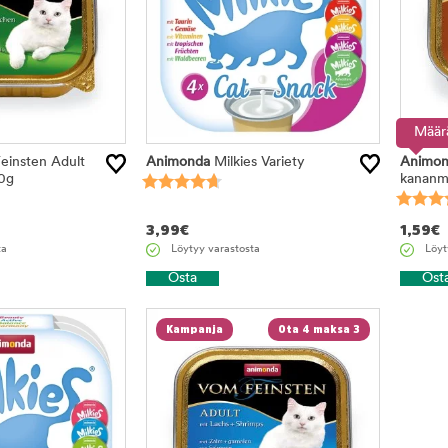
Määr
insten Adult
Animonda
Milkies Variety
Animon
00g
kananm
3,99
€
1,59
€
ta
Löytyy varastosta
Löyt
Osta
Ost
Kampanja
Ota 4 maksa 3