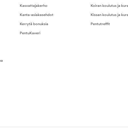
Kasvattajakerho
Koiran koulutus ja kurs
Kanta-asiakasehdot
Kissan koulutus ja kurs
Kerrytä bonuksia
Pentutreffit
PentuKaveri
na