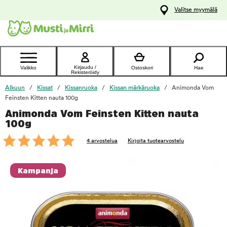
y
Valitse myymälä
ltöön
Ota yhteyttä
asiakaspalveluun
Kirjaudu /
Valikko
Ostoskori
Hae
Rekisteröidy
Alkuun
Kissat
Kissanruoka
Kissan märkäruoka
Animonda Vom
Feinsten Kitten nauta 100g
Animonda Vom Feinsten Kitten nauta
foo
100g
4 arvostelua
Kirjoita tuotearvostelu
Kampanja