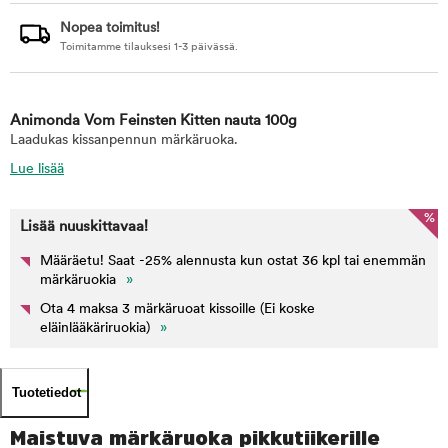
Nopea toimitus!
Toimitamme tilauksesi 1-3 päivässä.
Animonda Vom Feinsten Kitten nauta 100g
Laadukas kissanpennun märkäruoka.
Lue lisää
%
Lisää nuuskittavaa!
Määräetu! Saat -25% alennusta kun ostat 36 kpl tai enemmän
märkäruokia
»
Ota 4 maksa 3 märkäruoat kissoille (Ei koske
eläinlääkäriruokia)
»
Tuotetiedot
Maistuva märkäruoka pikkutiikerille