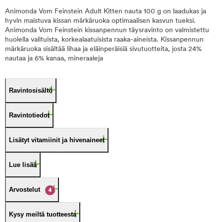
Animonda Vom Feinstein Adult Kitten nauta 100 g on laadukas ja
hyvin maistuva kissan märkäruoka optimaalisen kasvun tueksi.
Animonda Vom Feinstein kissanpennun täysravinto on valmistettu
huolella valituista, korkealaatuisista raaka-aineista. Kissanpennun
märkäruoka sisältää lihaa ja eläinperäisiä sivutuotteita, josta 24%
nautaa ja 6% kanaa, mineraaleja
Ravintosisältö
Ravintotiedot
Lisätyt vitamiinit ja hivenaineet
Lue lisää
Arvostelut
4
Kysy meiltä tuotteesta