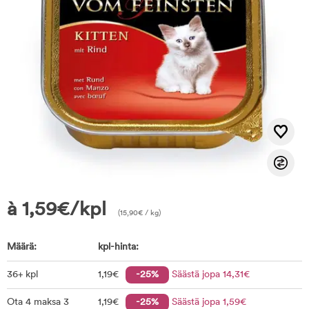
à
1,59
€
/kpl
(
15,90
€
/ kg)
Määrä:
kpl-hinta:
36+ kpl
1
,19
€
-25%
Säästä jopa
14
,31
€
Ota 4 maksa 3
1
,19
€
-25%
Säästä jopa
1
,59
€