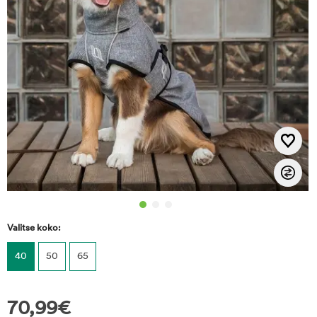
Valitse koko:
40
50
65
70,99
€