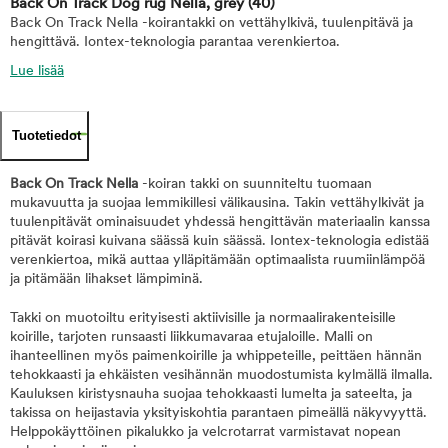
Back On Track Dog rug Nella, grey
(40)
Back On Track Nella -koirantakki on vettähylkivä, tuulenpitävä ja
hengittävä. Iontex-teknologia parantaa verenkiertoa.
Lue lisää
Tuotetiedot
Back On Track Nella
-koiran takki on suunniteltu tuomaan
mukavuutta ja suojaa lemmikillesi välikausina. Takin vettähylkivät ja
tuulenpitävät ominaisuudet yhdessä hengittävän materiaalin kanssa
pitävät koirasi kuivana säässä kuin säässä. Iontex-teknologia edistää
verenkiertoa, mikä auttaa ylläpitämään optimaalista ruumiinlämpöä
ja pitämään lihakset lämpiminä.
Takki on muotoiltu erityisesti aktiivisille ja normaalirakenteisille
koirille, tarjoten runsaasti liikkumavaraa etujaloille. Malli on
ihanteellinen myös paimenkoirille ja whippeteille, peittäen hännän
tehokkaasti ja ehkäisten vesihännän muodostumista kylmällä ilmalla.
Kauluksen kiristysnauha suojaa tehokkaasti lumelta ja sateelta, ja
takissa on heijastavia yksityiskohtia parantaen pimeällä näkyvyyttä.
Helppokäyttöinen pikalukko ja velcrotarrat varmistavat nopean