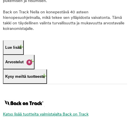
pukemisen ja riisumisen.
Back on Track Nella on konepestävä 40 asteen
hienopesuohjelmalla, mikä tekee sen ylläpidosta vaivatonta. Tämä
takki on täydellinen valinta turvallisuutta ja mukavuutta arvostavalle
koiranomistajalle.
Lue lisää
Arvostelut
0
Kysy meiltä tuotteesta
Katso lisää tuotteita valmistajalta Back on Track