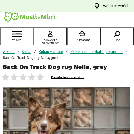
y
Valitse myymälä
ltöön
Ota yhteyttä
asiakaspalveluun
Kirjaudu /
Valikko
Ostoskori
Hae
Rekisteröidy
Alkuun
Koirat
Koiran vaatteet
Koiran takit, talvitakit ja manttelit
Back On Track Dog rug Nella, grey
Back On Track Dog rug Nella, grey
foo
Kirjoita tuotearvostelu