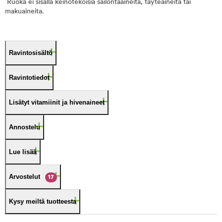
Ruoka ei sisällä keinotekoisia säilöntäaineita, täyteaineita tai
makuaineita.
Ravintosisältö
Ravintotiedot
Lisätyt vitamiinit ja hivenaineet
Annostelu
Lue lisää
Arvostelut
17
Kysy meiltä tuotteesta