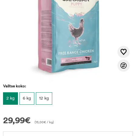
Valitse koko:
2 kg
6 kg
12 kg
29,99
€
(
15,00
€
/ kg)