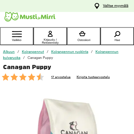
y
Valitse myymälä
ltöön
Ota yhteyttä
asiakaspalveluun
Kirjaudu /
Valikko
Ostoskori
Hae
Rekisteröidy
Alkuun
Koiranpennut
Koiranpennun ruokinta
Koiranpennun
kuivaruoka
Canagan Puppy
Canagan Puppy
foo
17 arvostelua
Kirjoita tuotearvostelu