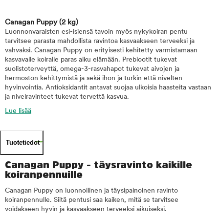
Canagan Puppy
(2 kg)
Luonnonvaraisten esi-isiensä tavoin myös nykykoiran pentu
tarvitsee parasta mahdollista ravintoa kasvaakseen terveeksi ja
vahvaksi. Canagan Puppy on erityisesti kehitetty varmistamaan
kasvavalle koiralle paras alku elämään. Prebiootit tukevat
suolistoterveyttä, omega-3-rasvahapot tukevat aivojen ja
hermoston kehittymistä ja sekä ihon ja turkin että nivelten
hyvinvointia. Antioksidantit antavat suojaa ulkoisia haasteita vastaan
ja nivelravinteet tukevat tervettä kasvua.
Lue lisää
Tuotetiedot
Canagan Puppy - täysravinto kaikille
koiranpennuille
Canagan Puppy on luonnollinen ja täysipainoinen ravinto
koiranpennulle. Siitä pentusi saa kaiken, mitä se tarvitsee
voidakseen hyvin ja kasvaakseen terveeksi aikuiseksi.