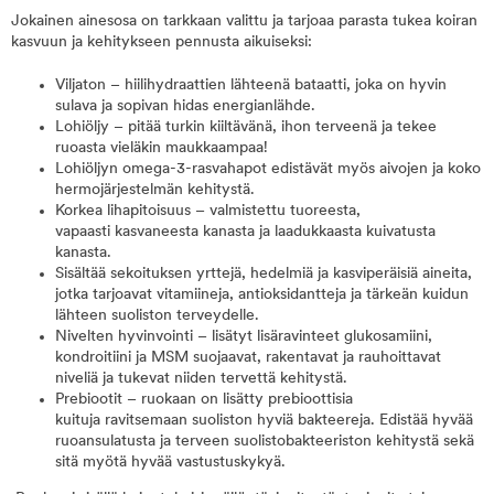
Jokainen ainesosa on tarkkaan valittu ja tarjoaa parasta tukea koiran
kasvuun ja kehitykseen pennusta aikuiseksi:
Viljaton – hiilihydraattien lähteenä bataatti, joka on hyvin
sulava ja sopivan hidas energianlähde.
Lohiöljy – pitää turkin kiiltävänä, ihon terveenä ja tekee
ruoasta vieläkin maukkaampaa!
Lohiöljyn omega-3-rasvahapot edistävät myös aivojen ja koko
hermojärjestelmän kehitystä.
Korkea lihapitoisuus – valmistettu tuoreesta,
vapaasti kasvaneesta kanasta ja laadukkaasta kuivatusta
kanasta.
Sisältää sekoituksen yrttejä, hedelmiä ja kasviperäisiä aineita,
jotka tarjoavat vitamiineja, antioksidantteja ja tärkeän kuidun
lähteen suoliston terveydelle.
Nivelten hyvinvointi – lisätyt lisäravinteet glukosamiini,
kondroitiini ja MSM suojaavat, rakentavat ja rauhoittavat
niveliä ja tukevat niiden tervettä kehitystä.
Prebiootit – ruokaan on lisätty prebioottisia
kuituja ravitsemaan suoliston hyviä bakteereja. Edistää hyvää
ruoansulatusta ja terveen suolistobakteeriston kehitystä sekä
sitä myötä hyvää vastustuskykyä.