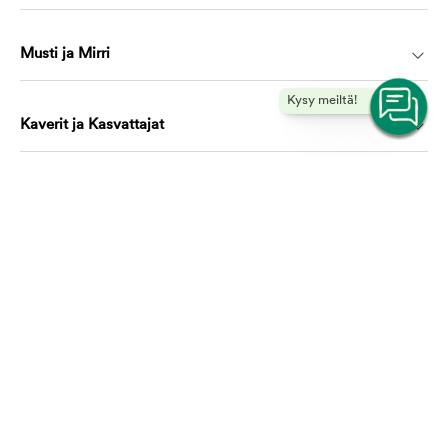
Musti ja Mirri
Kysy meiltä!
Kaverit ja Kasvattajat
Koulutus ja oppiminen
Ota yhteyttä, autamme mielellämme!
asiakaspalvelu@mustijamirri.fi
Puhelinnumero (ilmainen): 0800 305 305
Ma-Ti & To-Pe 9.00-17.00 Ke 10.00-17.00