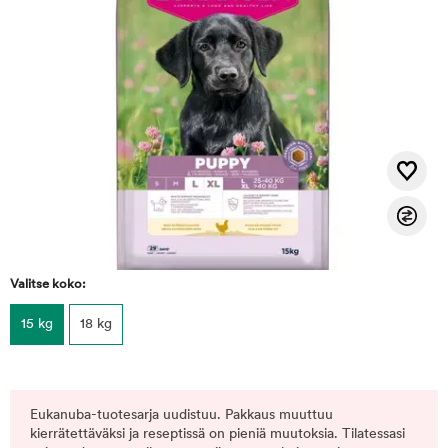
Valitse koko:
15 kg
18 kg
Eukanuba-tuotesarja uudistuu. Pakkaus muuttuu
kierrätettäväksi ja reseptissä on pieniä muutoksia. Tilatessasi