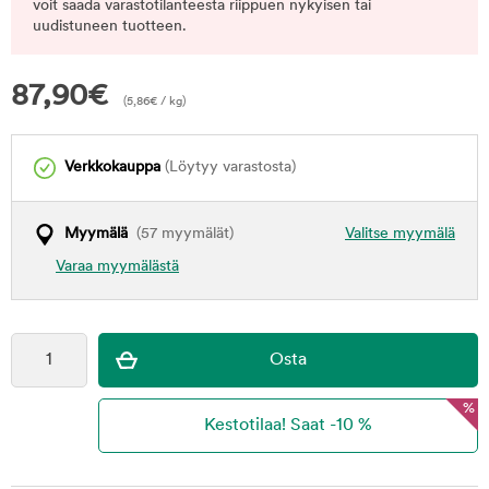
voit saada varastotilanteesta riippuen nykyisen tai
uudistuneen tuotteen.
87,90
€
(
5,86
€
/ kg)
Verkkokauppa
(Löytyy varastosta)
Myymälä
(57 myymälät)
Valitse myymälä
Varaa myymälästä
%