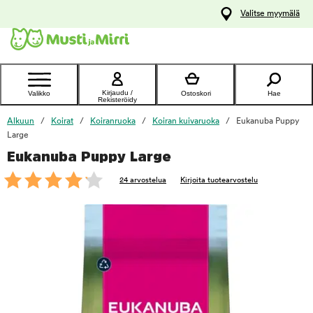
y
Valitse myymälä
ltöön
Ota yhteyttä
asiakaspalveluun
Kirjaudu /
Valikko
Ostoskori
Hae
Rekisteröidy
Alkuun
Koirat
Koiranruoka
Koiran kuivaruoka
Eukanuba Puppy
Large
Eukanuba Puppy Large
foo
24 arvostelua
Kirjoita tuotearvostelu