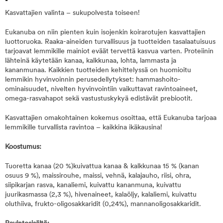
Kasvattajien valinta – sukupolvesta toiseen!
Eukanuba on niin pienten kuin isojenkin koirarotujen kasvattajien
luottoruoka. Raaka-aineiden turvallisuus ja tuotteiden tasalaatuisuus
tarjoavat lemmikille mainiot eväät tervettä kasvua varten. Proteiinin
lähteinä käytetään kanaa, kalkkunaa, lohta, lammasta ja
kananmunaa. Kaikkien tuotteiden kehittelyssä on huomioitu
lemmikin hyvinvoinnin perusedellytykset: hammashoito-
ominaisuudet, nivelten hyvinvointiin vaikuttavat ravintoaineet,
omega-rasvahapot sekä vastustuskykyä edistävät prebiootit.
Kasvattajien omakohtainen kokemus osoittaa, että Eukanuba tarjoaa
lemmikille turvallista ravintoa – kaikkina ikäkausina!
Koostumus:
Tuoretta kanaa (20 %)kuivattua kanaa & kalkkunaa 15 % (kanan
osuus 9 %), maissirouhe, maissi, vehnä, kalajauho, riisi, ohra,
siipikarjan rasva, kanaliemi, kuivattu kananmuna, kuivattu
juurikasmassa (2,3 %), hivenaineet, kalaöljy, kalaliemi, kuivattu
oluthiiva, frukto-oligosakkaridit (0,24%), mannanoligosakkaridit.