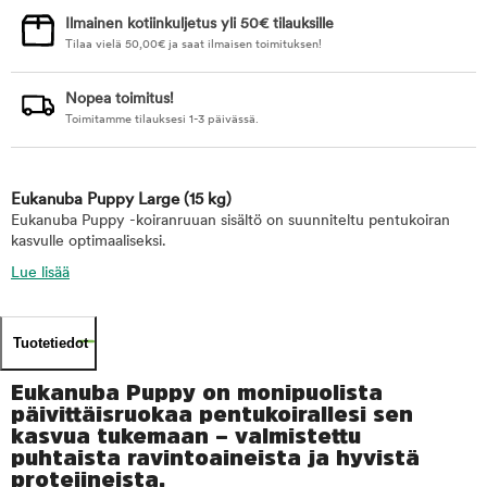
Ilmainen kotiinkuljetus yli 50€ tilauksille
Tilaa vielä
50,00
€
ja saat ilmaisen toimituksen!
Nopea toimitus!
Toimitamme tilauksesi 1-3 päivässä.
Eukanuba Puppy Large
(15 kg)
Eukanuba Puppy -koiranruuan sisältö on suunniteltu pentukoiran
kasvulle optimaaliseksi.
Lue lisää
Tuotetiedot
Eukanuba Puppy on monipuolista
päivittäisruokaa pentukoirallesi sen
kasvua tukemaan – valmistettu
puhtaista ravintoaineista ja hyvistä
proteiineista.