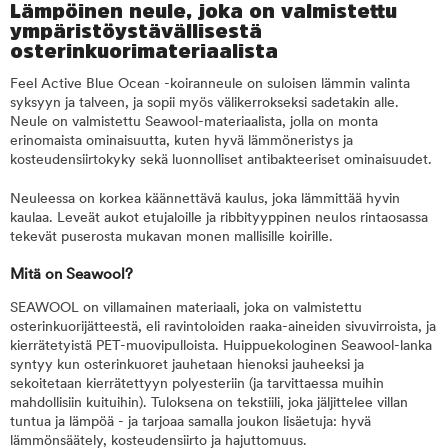
Lämpöinen neule, joka on valmistettu
ympäristöystävällisestä
osterinkuorimateriaalista
Feel Active Blue Ocean -koiranneule on suloisen lämmin valinta
syksyyn ja talveen, ja sopii myös välikerrokseksi sadetakin alle.
Neule on valmistettu Seawool-materiaalista, jolla on monta
erinomaista ominaisuutta, kuten hyvä lämmöneristys ja
kosteudensiirtokyky sekä luonnolliset antibakteeriset ominaisuudet.
Neuleessa on korkea käännettävä kaulus, joka lämmittää hyvin
kaulaa. Leveät aukot etujaloille ja ribbityyppinen neulos rintaosassa
tekevät puserosta mukavan monen mallisille koirille.
Mitä on Seawool?
SEAWOOL on villamainen materiaali, joka on valmistettu
osterinkuorijätteestä, eli ravintoloiden raaka-aineiden sivuvirroista, ja
kierrätetyistä PET-muovipulloista. Huippuekologinen Seawool-lanka
syntyy kun osterinkuoret jauhetaan hienoksi jauheeksi ja
sekoitetaan kierrätettyyn polyesteriin (ja tarvittaessa muihin
mahdollisiin kuituihin). Tuloksena on tekstiili, joka jäljittelee villan
tuntua ja lämpöä - ja tarjoaa samalla joukon lisäetuja: hyvä
lämmönsäätely, kosteudensiirto ja hajuttomuus.