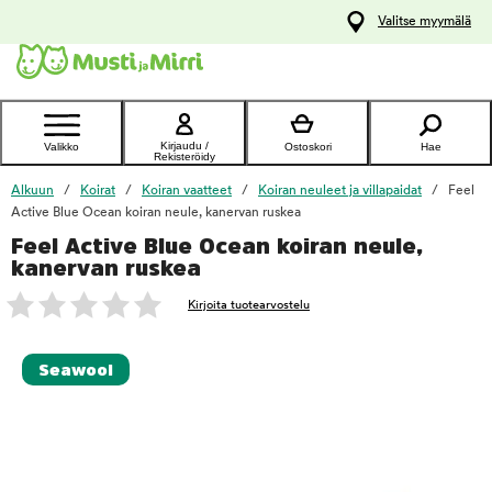
y
Valitse myymälä
ltöön
Ota yhteyttä
asiakaspalveluun
Kirjaudu /
Valikko
Ostoskori
Hae
Rekisteröidy
Alkuun
Koirat
Koiran vaatteet
Koiran neuleet ja villapaidat
Feel
Active Blue Ocean koiran neule, kanervan ruskea
Feel Active Blue Ocean koiran neule,
foo
kanervan ruskea
Kirjoita tuotearvostelu
Seawool