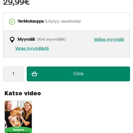
29,99
€
Verkkokauppa
(Löytyy varastosta)
Myymälä
(104 myymälät)
Valitse myymälä
Varaa myymälästä
Katso video