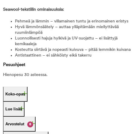
Seawool-tekstiilin ominaisuuksia:
Pehmeä ja lämmin – villamainen tuntu ja erinomainen eristys
Hyvä lämmönsäätely – auttaa ylläpitämään miellyttävää
ruumiinlämpöä
Luonnollisesti hajuja hylkivä ja UV-suojattu – ei lisättyjä
kemikaaleja
Kosteutta siirtävä ja nopeasti kuivuva – pitää lemmikin kuivana
Antistaattinen – ei sähköisty eikä takerru
Pesuohjeet
Hienopesu 30 asteessa.
Koko-opas
Lue lisää
Arvostelut
0