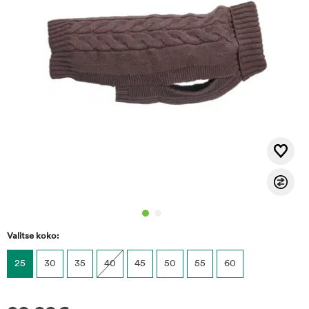
Valitse koko:
25
30
35
40
45
50
55
60