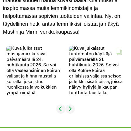
mahdollisuuden nähdä kuvasi täällä! Ole mukana
inspiroimassa muita lemmikinomistajia ja
helpottamassa sopivien tuotteiden valintaa. Nyt on
täydellinen hetki antaa lemmikkisi loistaa ja näkyä
Mustin ja Mirrin verkkokaupassa!