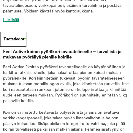
Käytännöllinen pyöräkori pienille koirille. Tukeva kiinnitys
tavaratelineeseen, verkkopaneeli, sisäinen turvahihna ja pestävä
pehmuste. Voidaan käyttää myös kantolaukkuna.
Lue lisää
Tuotetiedot
Feel Active koiran pyöräkori tavaratelineelle – turvallista ja
mukavaa pyöräilyä pienille koirille
Feel Active ?koiran pyöräkori tavaratelineelle on käytännöllinen ja
harkittu ratkaisu sinulle, joka haluat ottaa pienen koirasi mukaan
pyörälenkille. Kori kiinnitetään tukevasti pyörän tavaratelineeseen
mukana tulevan metallirungon avulla, joka kiinnitetään ruuveilla. Itse
kori napsautetaan runkoon, joten se on helppo irrottaa ja kiinnittää
uudelleen tarpeen mukaan. Pyöräkori on suunniteltu enintään 5 kg
painaville koirille.
Kori on valmistettu kestävästä polyesteristä ja siinä on avattava
verkkokangaspaneeli, joka takaa hyvän ilmanvaihdon ja helpon
pääsyn koiran luo. Sisäpuolella on integroitu turvahihna, joka pitää
koiran turvallisesti paikallaan matkan aikana. Pehmeä sisätyyny on