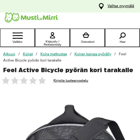
y
Valitse myymälä
ltöön
Ota yhteyttä
asiakaspalveluun
Kirjaudu /
Valikko
Ostoskori
Hae
Rekisteröidy
Alkuun
Koirat
Koira matkustaa
Koiran kanssa pyöräily
Feel
Active Bicycle pyörän kori tarakalle
Feel Active Bicycle pyörän kori tarakalle
foo
Kirjoita tuotearvostelu