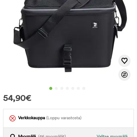
54,90
€
Verkkokauppa
(Loppu varastosta)
Myymälä
(46 myymälät)
Valitse myymälä