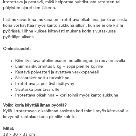
irrotettava ja pestävä, mikä helpottaa puhdistusta sateisten tai
pölyisten ajoretkien jälkeen.
Lisämukavuutena mukana on irrotettava olkahihna, jonka ansiosta
koria voi käyttää myös kantolaukkuna silloin, kun se ei ole kiinni
pyörässä. Hihna kulkee kätevästi mukana korin sivutaskussa
pyöräilyn aikana.
Ominaisuudet:
Kiinnitys tavaratelineeseen metallirungon ja ruuvien avulla
Enimmäiskuormitus 5 kg – sopii pienille koirille
Kestävä polyesteri ja avattava verkkopaneeli
Sisäänrakennettu turvahihna
Irrotettava ja pestävä sisätyyny
Sivutasku pientavaroille
Irrotettava olkahihna – kori toimii myös kantolaukkuna
Voiko koria käyttää ilman pyörää?
Kyllä. Irrotettavan olkahihnan ansiosta kori toimii myös kätevänä ja
kevyenä kantolaukkuna pienille koirille.
Mitat:
38 × 30 × 33 cm