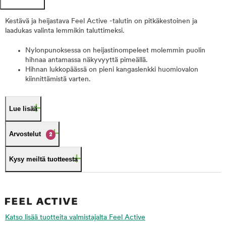
Kestävä ja heijastava Feel Active -talutin on pitkäkestoinen ja
laadukas valinta lemmikin taluttimeksi.
Nylonpunoksessa on heijastinompeleet molemmin puolin
hihnaa antamassa näkyvyyttä pimeällä.
Hihnan lukkopäässä on pieni kangaslenkki huomiovalon
kiinnittämistä varten.
Lue lisää
Arvostelut
2
Kysy meiltä tuotteesta
Katso lisää tuotteita valmistajalta Feel Active