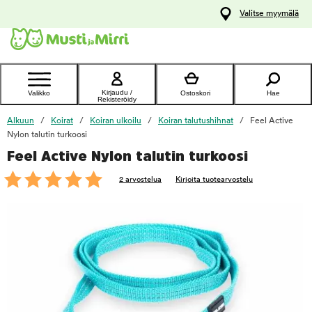
y
Valitse myymälä
ltöön
Ota yhteyttä
asiakaspalveluun
Kirjaudu /
Valikko
Ostoskori
Hae
Rekisteröidy
Alkuun
Koirat
Koiran ulkoilu
Koiran talutushihnat
Feel Active
Nylon talutin turkoosi
Feel Active Nylon talutin turkoosi
foo
2 arvostelua
Kirjoita tuotearvostelu