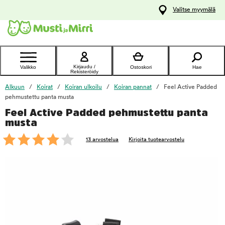
y
Valitse myymälä
ltöön
Ota yhteyttä
asiakaspalveluun
Kirjaudu /
Valikko
Ostoskori
Hae
Rekisteröidy
Alkuun
Koirat
Koiran ulkoilu
Koiran pannat
Feel Active Padded
pehmustettu panta musta
Feel Active Padded pehmustettu panta
foo
musta
13 arvostelua
Kirjoita tuotearvostelu