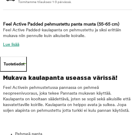
Toimitamme tilauksesi 1-3 päivässä.
Feel Active Padded pehmustettu panta musta
(55-65 cm)
Feel Active Padded-kaulapanta on pehmustettu ja siksi erittäin
mukava niin pennulle kuin aikuiselle koiralle.
Lue lisää
Tuotetiedot
Mukava kaulapanta useassa värissä!
Feel Activein pehmustetussa pannassa on pehmeä
neopreenivuoraus, joka tekee Pannasta mukavan käyttää.
Kaulapanta on kooltaan säädettävä, joten se sopii sekä aikuisille että
kasvatettaville koirille. Kaulapanta on helppo avata ja sulkea. Jopa
soljen alapinta on pehmustettu jotta turkki ei kulu pannan käytöstä.
Pehmeä panta