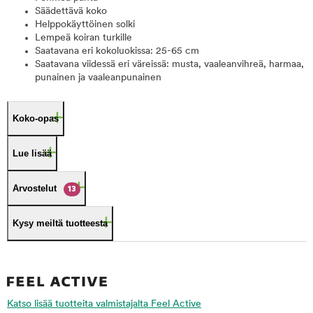
Säädettävä koko
Helppokäyttöinen solki
Lempeä koiran turkille
Saatavana eri kokoluokissa: 25-65 cm
Saatavana viidessä eri väreissä: musta, vaaleanvihreä, harmaa,
punainen ja vaaleanpunainen
Koko-opas
Lue lisää
Arvostelut
13
Kysy meiltä tuotteesta
Katso lisää tuotteita valmistajalta Feel Active