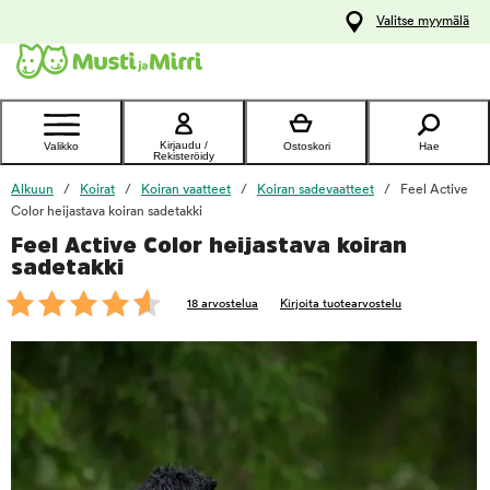
y
Valitse myymälä
ltöön
Ota yhteyttä
asiakaspalveluun
Kirjaudu /
Valikko
Ostoskori
Hae
Rekisteröidy
Alkuun
Koirat
Koiran vaatteet
Koiran sadevaatteet
Feel Active
Color heijastava koiran sadetakki
Feel Active Color heijastava koiran
foo
sadetakki
18 arvostelua
Kirjoita tuotearvostelu