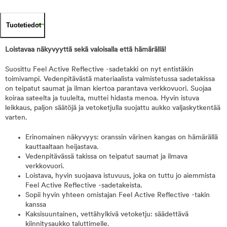
Tuotetiedot
Loistavaa näkyvyyttä sekä valoisalla että hämärällä!
Suosittu Feel Active Reflective -sadetakki on nyt entistäkin
toimivampi. Vedenpitävästä materiaalista valmistetussa sadetakissa
on teipatut saumat ja ilman kiertoa parantava verkkovuori. Suojaa
koiraa sateelta ja tuulelta, muttei hidasta menoa. Hyvin istuva
leikkaus, paljon säätöjä ja vetoketjulla suojattu aukko valjaskytkentää
varten.
Erinomainen näkyvyys: oranssin värinen kangas on hämärällä
kauttaaltaan heijastava.
Vedenpitävässä takissa on teipatut saumat ja ilmava
verkkovuori.
Loistava, hyvin suojaava istuvuus, joka on tuttu jo aiemmista
Feel Active Reflective -sadetakeista.
Sopii hyvin yhteen omistajan Feel Active Reflective -takin
kanssa
Kaksisuuntainen, vettähylkivä vetoketju: säädettävä
kiinnitysaukko taluttimelle.