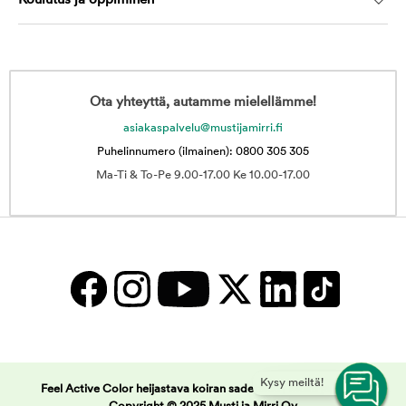
Koulutus ja oppiminen
Ota yhteyttä, autamme mielellämme!
asiakaspalvelu@mustijamirri.fi
Puhelinnumero (ilmainen): 0800 305 305
Ma-Ti & To-Pe 9.00-17.00 Ke 10.00-17.00
Kysy meiltä!
Feel Active Color heijastava koiran sadetakki | Musti ja Mirri -