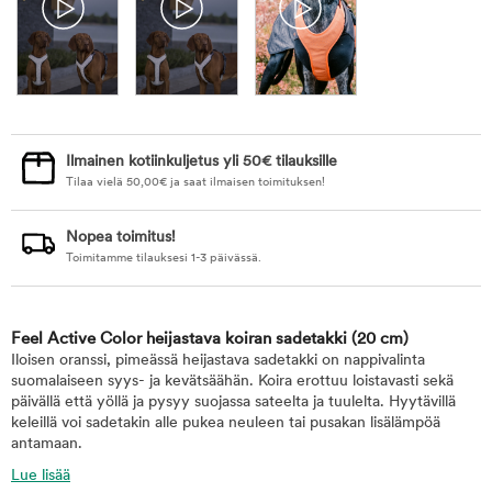
Ilmainen kotiinkuljetus yli 50€ tilauksille
Tilaa vielä
50,00
€
ja saat ilmaisen toimituksen!
Nopea toimitus!
Toimitamme tilauksesi 1-3 päivässä.
Feel Active Color heijastava koiran sadetakki
(20 cm)
Iloisen oranssi, pimeässä heijastava sadetakki on nappivalinta
suomalaiseen syys- ja kevätsäähän. Koira erottuu loistavasti sekä
päivällä että yöllä ja pysyy suojassa sateelta ja tuulelta. Hyytävillä
keleillä voi sadetakin alle pukea neuleen tai pusakan lisälämpöä
antamaan.
Lue lisää