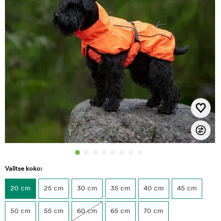
Valitse koko:
20 cm
25 cm
30 cm
35 cm
40 cm
45 cm
50 cm
55 cm
60 cm
65 cm
70 cm