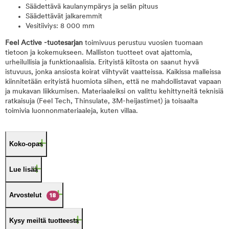
Säädettävä kaulanympärys ja selän pituus
Säädettävät jalkaremmit
Vesitiiviys: 8 000 mm
Feel Active -tuotesarjan
toimivuus perustuu vuosien tuomaan
tietoon ja kokemukseen. Malliston tuotteet ovat ajattomia,
urheilullisia ja funktionaalisia. Erityistä kiitosta on saanut hyvä
istuvuus, jonka ansiosta koirat viihtyvät vaatteissa. Kaikissa malleissa
kiinnitetään erityistä huomiota siihen, että ne mahdollistavat vapaan
ja mukavan liikkumisen. Materiaaleiksi on valittu kehittyneitä teknisiä
ratkaisuja (Feel Tech, Thinsulate, 3M-heijastimet) ja toisaalta
toimivia luonnonmateriaaleja, kuten villaa.
Koko-opas
Lue lisää
Arvostelut
18
Kysy meiltä tuotteesta