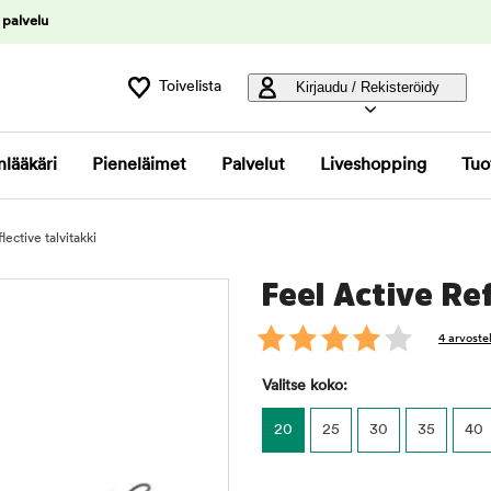
 palvelu
Toivelista
Kirjaudu / Rekisteröidy
nlääkäri
Pieneläimet
Palvelut
Liveshopping
Tuo
lective talvitakki
Feel Active Ref
4 arvoste
Valitse koko:
20
25
30
35
40