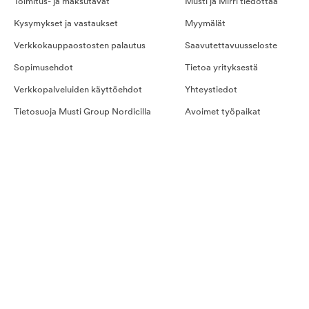
Toimitus- ja maksutavat
Musti ja Mirri tiedottaa
Kysymykset ja vastaukset
Myymälät
Verkkokauppaostosten palautus
Saavutettavuusseloste
Sopimusehdot
Tietoa yrityksestä
Verkkopalveluiden käyttöehdot
Yhteystiedot
Tietosuoja Musti Group Nordicilla
Avoimet työpaikat
Kilpailusäännöt
Hyvinvointipalvelut työpaikka
Kestotilauksen ehdot
Evästeet
Ostoehdot palveluille
Näin teet tilauksen
Kestotilaus