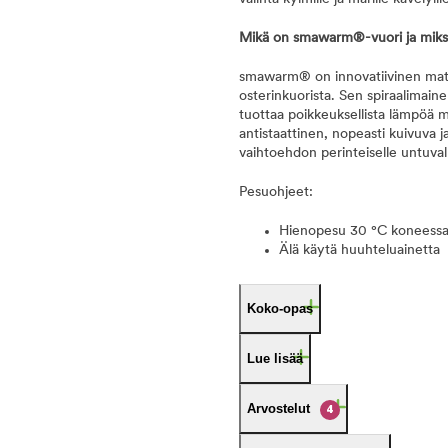
Mikä on smawarm®-vuori ja miksi
smawarm® on innovatiivinen materi
osterinkuorista. Sen spiraalimaine
tuottaa poikkeuksellista lämpöä m
antistaattinen, nopeasti kuivuva ja
vaihtoehdon perinteiselle untuval
Pesuohjeet:
Hienopesu 30 °C koneessa ne
Älä käytä huuhteluainetta
Koko-opas
Lue lisää
Arvostelut
4