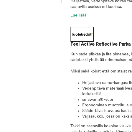
Heijastava, vedenpitävä koiran t
saatavilla useissa eri kooissa.
Lue lisää
Tuotetiedot
Feel Active Reflective Parka 
Kun sade piiskaa ja ilta pimenee, 
sadetakki yhdistää erinomaisen
Miksi sekä koirat että omistajat ra
Heijastava camo-kangas: lis
Vedenpitävä materiaali (ve
loskakelillä
smawarm®-vuori
Ergonominen muotoilu: suoja
Säädettävä istuvuus: kaula, 
Valjasaukko, jossa on kaksi
Takki on saatavilla kokoina 20–70 c
valinta kylmille ja märille kävelyil