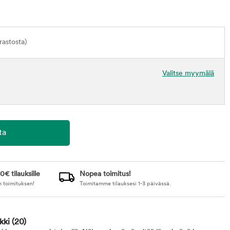
astosta)
Valitse myymälä
0€ tilauksille
Nopea toimitus!
n toimituksen!
Toimitamme tilauksesi 1-3 päivässä.
akki
(20)