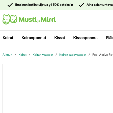
y
Ilmainen kotiinkuljetus yli 50€ ostoksiin
Aina asiantunteva
ltöön
Ota yhteyttä
asiakaspalveluun
Koirat
Koiranpennut
Kissat
Kissanpennut
Eläi
Alkuun
Koirat
Koiran vaatteet
Koiran sadevaatteet
Feel Active Ref
foo