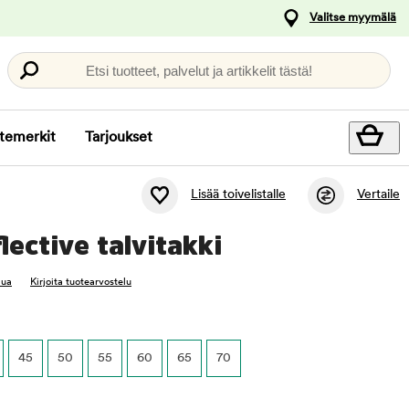
Valitse myymälä
Etsi tuotteet, palvelut ja artikkelit tästä!
temerkit
Tarjoukset
Lisää toivelistalle
Vertaile
lective talvitakki
lua
Kirjoita tuotearvostelu
45
50
55
60
65
70