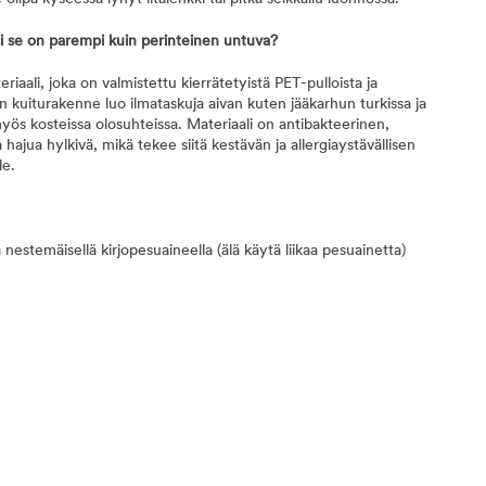
 se on parempi kuin perinteinen untuva?
aali, joka on valmistettu kierrätetyistä PET-pulloista ja
n kuiturakenne luo ilmataskuja aivan kuten jääkarhun turkissa ja
yös kosteissa olosuhteissa. Materiaali on antibakteerinen,
 hajua hylkivä, mikä tekee siitä kestävän ja allergiaystävällisen
le.
stemäisellä kirjopesuaineella (älä käytä liikaa pesuainetta)