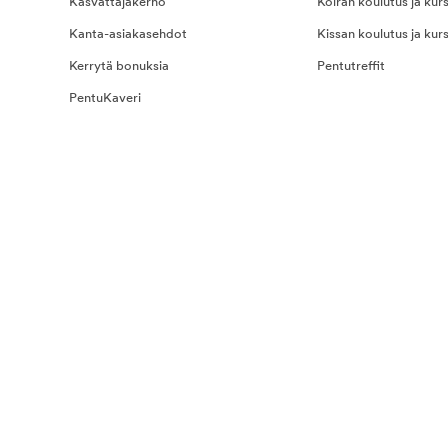
Kasvattajakerho
Koiran koulutus ja kurs
Kanta-asiakasehdot
Kissan koulutus ja kurs
Kerrytä bonuksia
Pentutreffit
PentuKaveri
na