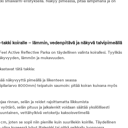
akki smawarm-eristyksellä. Näkyy pimeässä, pitää lämpimänä ja on
-takki koiralle – lämmin, vedenpitävä ja näkyvä talvipimeällä
Feel Active Reflective Parka on täydellinen valinta koirallesi. Tyylikäs
 näkyvyyden, lämmön ja mukavuuden.
kastavat tätä takkia:
ää näkyvyyttä pimeällä ja liikenteen seassa
sipilariarvo 8000mm) teipatuin saumoin: pitää koiran kuivana myös
a rinnan, selän ja reidet rajoittamatta liikkumista
vyötärö, selän pituus ja jalkalenkit voidaan säätää yksilöllisesti
suuntainen, vettähylkivä vetoketju kaksoisvetimellä
m, joten se sopii niin pienille kuin suurillekin koirille. Täydellinen
le olipa kyseessä lyhyt iltalenkki tai pitkä seikkailu luonnossa.