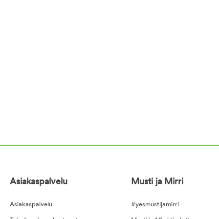
Asiakaspalvelu
Musti ja Mirri
Asiakaspalvelu
#yesmustijamirri