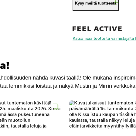
Kysy meiltä tuotteesta
Katso lisää tuotteita valmistajalta
a!
mahdollisuuden nähdä kuvasi täällä! Ole mukana inspiroi
antaa lemmikkisi loistaa ja näkyä Mustin ja Mirrin verkkok