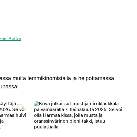
 Feel Active
massa muita lemmikinomistajia ja helpottamassa
aupassa!