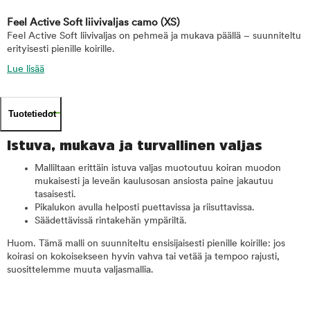
Feel Active Soft liivivaljas camo
(XS)
Feel Active Soft liivivaljas on pehmeä ja mukava päällä – suunniteltu
erityisesti pienille koirille.
Lue lisää
Tuotetiedot
Istuva, mukava ja turvallinen valjas
Malliltaan erittäin istuva valjas muotoutuu koiran muodon
mukaisesti ja leveän kaulusosan ansiosta paine jakautuu
tasaisesti.
Pikalukon avulla helposti puettavissa ja riisuttavissa.
Säädettävissä rintakehän ympäriltä.
Huom. Tämä malli on suunniteltu ensisijaisesti pienille koirille: jos
koirasi on kokoisekseen hyvin vahva tai vetää ja tempoo rajusti,
suosittelemme muuta valjasmallia.