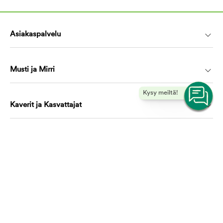
Asiakaspalvelu
Musti ja Mirri
Kysy meiltä!
Kaverit ja Kasvattajat
Koulutus ja oppiminen
Ota yhteyttä, autamme mielellämme!
asiakaspalvelu@mustijamirri.fi