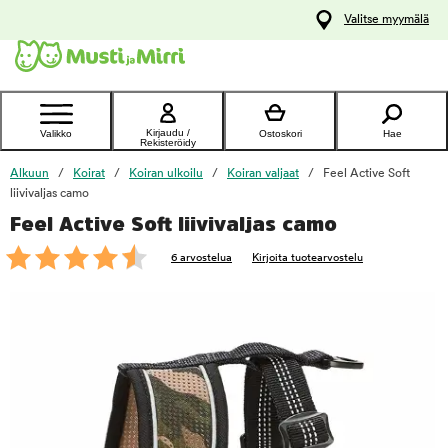
y
Valitse myymälä
ltöön
Ota yhteyttä
asiakaspalveluun
Kirjaudu /
Valikko
Ostoskori
Hae
Rekisteröidy
Alkuun
Koirat
Koiran ulkoilu
Koiran valjaat
Feel Active Soft
liivivaljas camo
Feel Active Soft liivivaljas camo
foo
6 arvostelua
Kirjoita tuotearvostelu