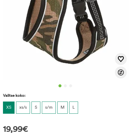
Valitse koko:
XS
xs/s
S
s/m
M
L
19,99
€