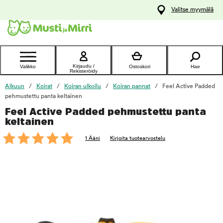
y
Valitse myymälä
ltöön
Ota yhteyttä
asiakaspalveluun
Kirjaudu /
Valikko
Ostoskori
Hae
Rekisteröidy
Alkuun
Koirat
Koiran ulkoilu
Koiran pannat
Feel Active Padded
pehmustettu panta keltainen
Feel Active Padded pehmustettu panta
foo
keltainen
1 Ääni
Kirjoita tuotearvostelu