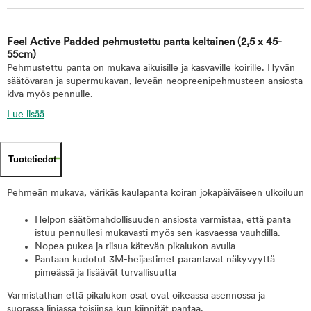
Feel Active Padded pehmustettu panta keltainen
(2,5 x 45-
55cm)
Pehmustettu panta on mukava aikuisille ja kasvaville koirille. Hyvän
säätövaran ja supermukavan, leveän neopreenipehmusteen ansiosta
kiva myös pennulle.
Lue lisää
Tuotetiedot
Pehmeän mukava, värikäs kaulapanta koiran jokapäiväiseen ulkoiluun
Helpon säätömahdollisuuden ansiosta varmistaa, että panta
istuu pennullesi mukavasti myös sen kasvaessa vauhdilla.
Nopea pukea ja riisua kätevän pikalukon avulla
Pantaan kudotut 3M-heijastimet parantavat näkyvyyttä
pimeässä ja lisäävät turvallisuutta
Varmistathan että pikalukon osat ovat oikeassa asennossa ja
suorassa linjassa toisiinsa kun kiinnität pantaa.