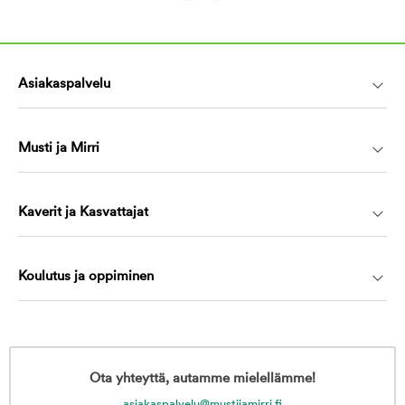
Asiakaspalvelu
Musti ja Mirri
Kaverit ja Kasvattajat
Koulutus ja oppiminen
Ota yhteyttä, autamme mielellämme!
asiakaspalvelu@mustijamirri.fi