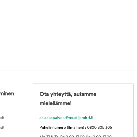
iminen
Ota yhteyttä, autamme
mielellämme!
sit
asiakaspalvelu@mustijamirri.fi
sit
Puhelinnumero (ilmainen) : 0800 305 305