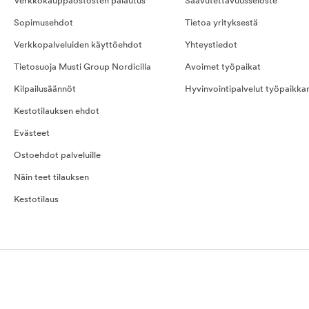
Verkkokauppaostosten palautus
Saavutettavuusseloste
Sopimusehdot
Tietoa yrityksestä
Verkkopalveluiden käyttöehdot
Yhteystiedot
Tietosuoja Musti Group Nordicilla
Avoimet työpaikat
Kilpailusäännöt
Hyvinvointipalvelut työpaikka
Kestotilauksen ehdot
Evästeet
Ostoehdot palveluille
Näin teet tilauksen
Kestotilaus