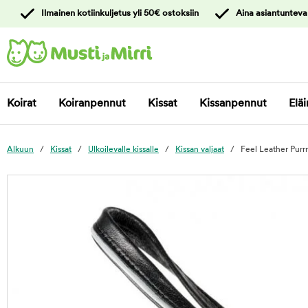
y
Ilmainen kotiinkuljetus yli 50€ ostoksiin
Aina asiantunteva
ltöön
Ota yhteyttä
asiakaspalveluun
Koirat
Koiranpennut
Kissat
Kissanpennut
Eläi
Alkuun
Kissat
Ulkoilevalle kissalle
Kissan valjaat
Feel Leather Purrr
foo