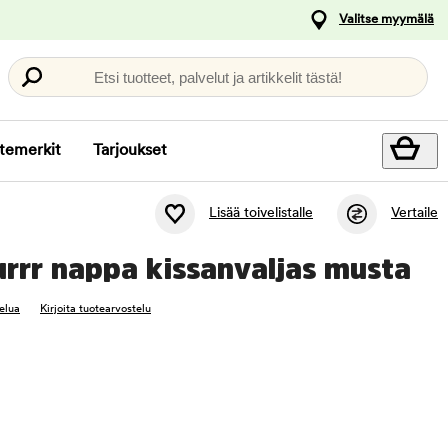
Valitse myymälä
Etsi tuotteet, palvelut ja artikkelit tästä!
temerkit
Tarjoukset
Lisää toivelistalle
Vertaile
urrr nappa kissanvaljas musta
elua
Kirjoita tuotearvostelu