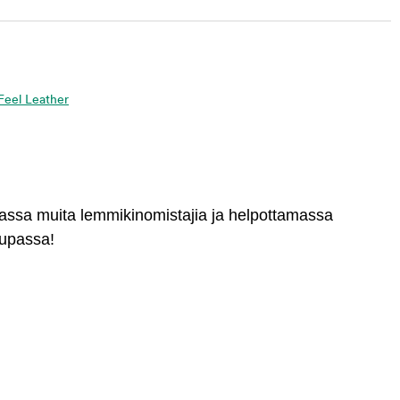
 Feel Leather
massa muita lemmikinomistajia ja helpottamassa
aupassa!