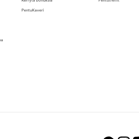
Kerrytä bonuksia
Pentutreffit
PentuKaveri
na