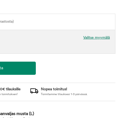
astosta)
Valitse myymälä
0€ tilauksille
Nopea toimitus!
n toimituksen!
Toimitamme tilauksesi 1-3 päivässä.
sanvaljas musta
(L)