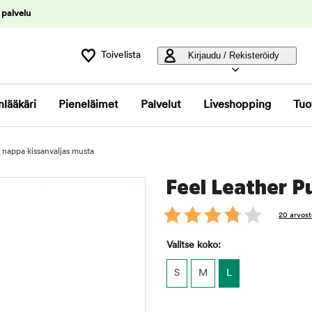
 palvelu
Toivelista
Kirjaudu / Rekisteröidy
nlääkäri
Pieneläimet
Palvelut
Liveshopping
Tuo
 nappa kissanvaljas musta
Feel Leather P
20 arvost
Valitse koko:
S
M
L