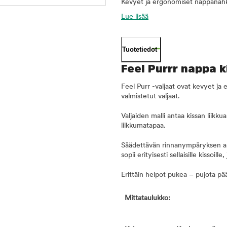
Kevyet ja ergonomiset nappanahka
Lue lisää
Tuotetiedot
Feel Purrr nappa 
Feel Purr -valjaat ovat kevyet ja
valmistetut valjaat.
Valjaiden malli antaa kissan liikku
liikkumatapaa.
Säädettävän rinnanympäryksen ansi
sopii erityisesti sellaisille kissoil
Erittäin helpot pukea – pujota pää
Mittataulukko: