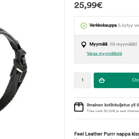
25,99
€
Verkkokauppa
(Löytyy var
Myymälä
(13 myymälät)
Varaa myymälästä
Ilmainen kotiinkuljetus yli 5
Tilaa vielä
50,00
€
ja saat ilmaise
Feel Leather Purrr nappa kis