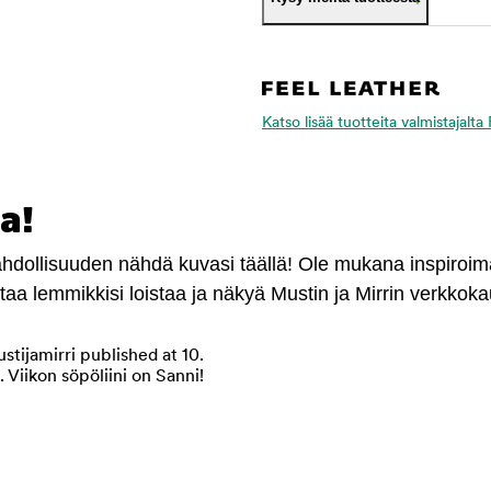
Katso lisää tuotteita valmistajalta
a!
mahdollisuuden nähdä kuvasi täällä! Ole mukana inspiroi
antaa lemmikkisi loistaa ja näkyä Mustin ja Mirrin verkkok