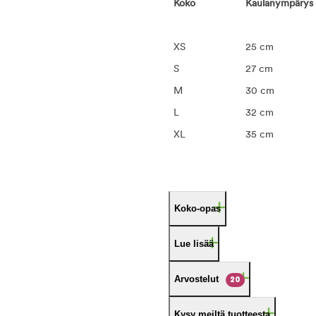
Koko
Kaulanympärys
XS
25 cm
S
27 cm
M
30 cm
L
32 cm
XL
35 cm
Koko-opas
Lue lisää
Arvostelut
20
Kysy meiltä tuotteesta