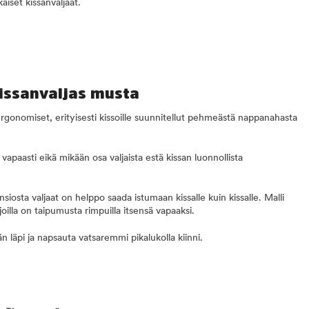
iset kissanvaljaat.
kissanvaljas musta
 ergonomiset, erityisesti kissoille suunnitellut pehmeästä nappanahasta
a vapaasti eikä mikään osa valjaista estä kissan luonnollista
osta valjaat on helppo saada istumaan kissalle kuin kissalle. Malli
le, joilla on taipumusta rimpuilla itsensä vapaaksi.
n läpi ja napsauta vatsaremmi pikalukolla kiinni.