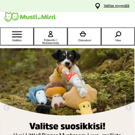
y
Valitse myymälä
ltöön
Ota yhteyttä
asiakaspalveluun
Kirjaudu /
Valikko
Ostoskori
Hae
Rekisteröidy