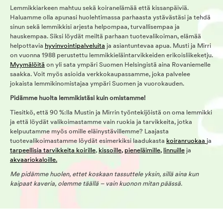
Lemmikkiarkeen mahtuu sekä koiranelämää että kissanpäiviä.
Haluamme olla apunasi huolehtimassa parhaasta ystävästäsi ja tehdä
sinun sekä lemmikkisi arjesta helpompaa, turvallisempaa ja
hauskempaa. Siksi löydät meiltä parhaan tuotevalikoiman, elämää
helpottavia
hyvinvointipalveluita
ja asiantuntevaa apua. Musti ja Mirri
on vuonna 1988 perustettu lemmikkieläintarvikkeiden erikoisliikeketju.
Myymälöitä
on yli sata ympäri Suomen Helsingistä aina Rovaniemelle
saakka. Voit myös asioida verkkokaupassamme, joka palvelee
jokaista lemmikinomistajaa ympäri Suomen ja vuorokauden.
Pidämme huolta lemmikistäsi kuin omistamme!
Tiesitkö, että 90 %:lla Mustin ja Mirrin työntekijöistä on oma lemmikki
ja että löydät valikoimastamme vain ruokia ja tarvikkeita, jotka
kelpuutamme myös omille eläinystävillemme? Laajasta
tuotevalikoimastamme löydät esimerkiksi laadukasta
koiranruokaa
ja
tarpeellisia tarvikkeita koirille
,
kissoille,
pieneläimille,
linnuille
ja
akvaariokaloille.
Me pidämme huolen, ettet koskaan tassuttele yksin, sillä aina kun
kaipaat kaveria, olemme täällä – vain kuonon mitan päässä.