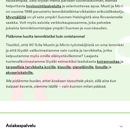
hauskempaa. Siksi löydät meiltä parhaan tuotevalikoiman, elämää
helpottavia
hyvinvointipalveluita
ja asiantuntevaa apua. Musti ja Mirri
on vuonna 1988 perustettu lemmikkieläintarvikkeiden erikoisliikeketju.
Myymälöitä
on yli sata ympäri Suomen Helsingistä aina Rovaniemelle
saakka. Voit myös asioida verkkokaupassamme, joka palvelee
jokaista lemmikinomistajaa ympäri Suomen ja vuorokauden.
Pidämme huolta lemmikistäsi kuin omistamme!
Tiesitkö, että 90 %:lla Mustin ja Mirrin työntekijöistä on oma lemmikki
ja että löydät valikoimastamme vain ruokia ja tarvikkeita, jotka
kelpuutamme myös omille eläinystävillemme? Laajasta
tuotevalikoimastamme löydät esimerkiksi laadukasta
koiranruokaa
ja
tarpeellisia tarvikkeita koirille
,
kissoille,
pieneläimille,
linnuille
ja
akvaariokaloille.
Me pidämme huolen, ettet koskaan tassuttele yksin, sillä aina kun
kaipaat kaveria, olemme täällä – vain kuonon mitan päässä.
Asiakaspalvelu