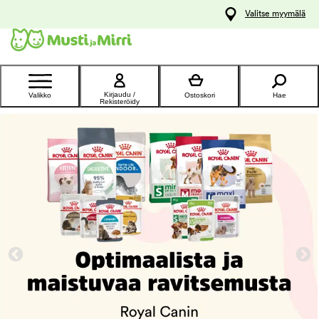
y
Valitse myymälä
ltöön
Ota yhteyttä
asiakaspalveluun
Kirjaudu /
Valikko
Ostoskori
Hae
Rekisteröidy