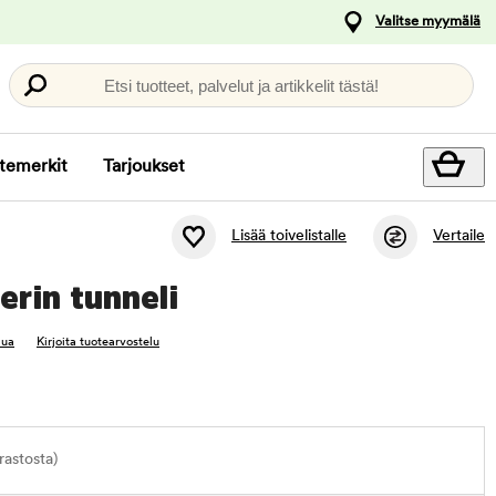
Valitse myymälä
Etsi tuotteet, palvelut ja artikkelit tästä!
temerkit
Tarjoukset
Lisää toivelistalle
Vertaile
erin tunneli
lua
Kirjoita tuotearvostelu
astosta)