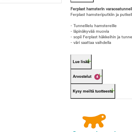
Ferplast hamsterin varaosatunnel
Ferplast hamsteriputkiin ja putkell
- Tunnelilelu hamstereille
- läpinäkyvää muovia
- sopii Ferplast häkkeihin ja tunne
- väri saattaa vaihdella
Lue lisää
Arvostelut
4
Kysy meiltä tuotteesta