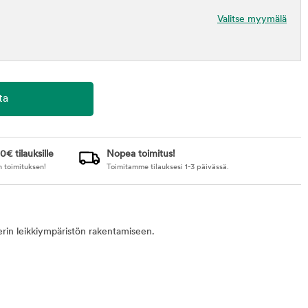
Valitse myymälä
0€ tilauksille
Nopea toimitus!
n toimituksen!
Toimitamme tilauksesi 1-3 päivässä.
erin leikkiympäristön rakentamiseen.