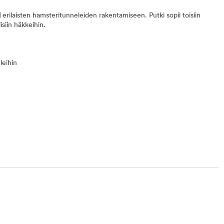
i
erilaisten hamsteritunneleiden rakentamiseen. Putki sopii toisiin
isiin häkkeihin.
leihin