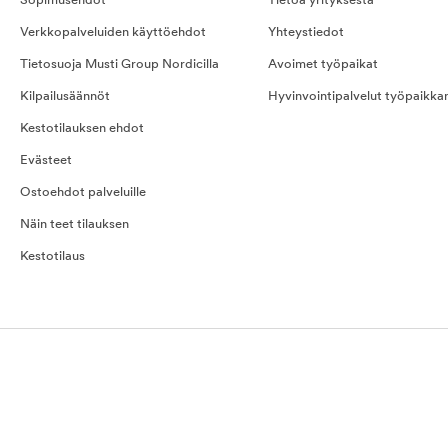
Sopimusehdot
Tietoa yrityksestä
Verkkopalveluiden käyttöehdot
Yhteystiedot
Tietosuoja Musti Group Nordicilla
Avoimet työpaikat
Kilpailusäännöt
Hyvinvointipalvelut työpaikka
Kestotilauksen ehdot
Evästeet
Ostoehdot palveluille
Näin teet tilauksen
Kestotilaus