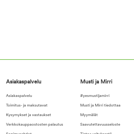
Asiakaspalvelu
Musti ja Mirri
Asiakaspalvelu
#yesmustijamirri
Toimitus- ja maksutavat
Musti ja Mirri tiedottaa
Kysymykset ja vastaukset
Myymälät
Verkkokauppaostosten palautus
Saavutettavuusseloste