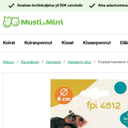
y
Ilmainen kotiinkuljetus yli 50€ ostoksiin
Aina asiantunteva
ltöön
Ota yhteyttä
asiakaspalveluun
Koirat
Koiranpennut
Kissat
Kissanpennut
Eläi
Alkuun
Pieneläimet
Hamsterit
Hamsterin lelut
Ferplast hamsterin 
foo