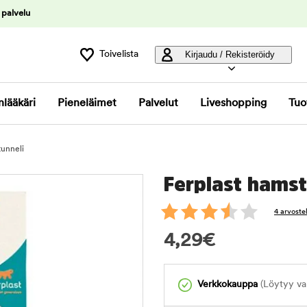
 palvelu
Toivelista
Kirjaudu / Rekisteröidy
nlääkäri
Pieneläimet
Palvelut
Liveshopping
Tuo
tunneli
Ferplast hamst
4 arvoste
4,29
€
Verkkokauppa
(Löytyy var