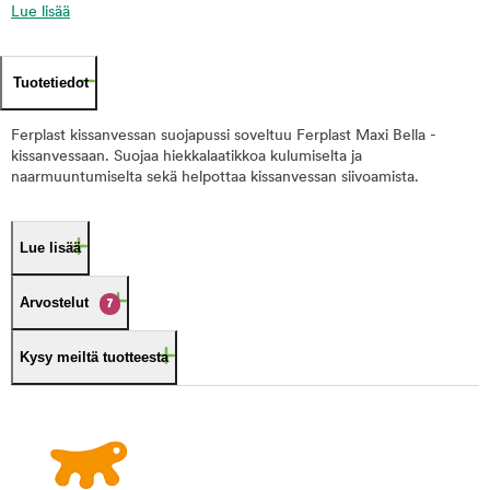
Lue lisää
Tuotetiedot
Ferplast kissanvessan suojapussi soveltuu Ferplast Maxi Bella -
kissanvessaan. Suojaa hiekkalaatikkoa kulumiselta ja
naarmuuntumiselta sekä helpottaa kissanvessan siivoamista.
Lue lisää
Arvostelut
7
Kysy meiltä tuotteesta