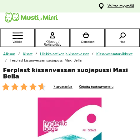
y
Valitse myymälä
ltöön
Ota yhteyttä
asiakaspalveluun
Kirjaudu /
Valikko
Ostoskori
Hae
Rekisteröidy
Alkuun
Kissat
Hiekkalaatikot ja kissanvessat
Kissanvessatarvikkeet
Ferplast kissanvessan suojapussi Maxi Bella
Ferplast kissanvessan suojapussi Maxi
foo
Bella
7 arvostelua
Kirjoita tuotearvostelu