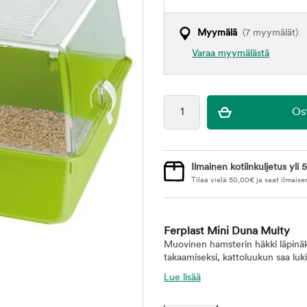
Myymälä
(7 myymälät)
Varaa myymälästä
Ilmainen kotiinkuljetus yli 5
Tilaa vielä
50,00
€
ja saat ilmaise
Ferplast Mini Duna Multy
Muovinen hamsterin häkki läpinäky
takaamiseksi, kattoluukun saa lukit
Lue lisää