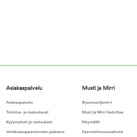
Asiakaspalvelu
Musti ja Mirri
Asiakaspalvelu
#yesmustijamirri
Toimitus- ja maksutavat
Musti ja Mirri tiedottaa
Kysymykset ja vastaukset
Myymälät
Verkkokauppaostosten palautus
Saavutettavuusseloste