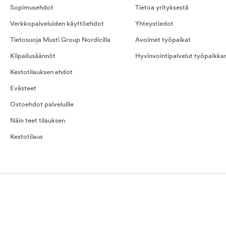
Sopimusehdot
Tietoa yrityksestä
Verkkopalveluiden käyttöehdot
Yhteystiedot
Tietosuoja Musti Group Nordicilla
Avoimet työpaikat
Kilpailusäännöt
Hyvinvointipalvelut työpaikka
Kestotilauksen ehdot
Evästeet
Ostoehdot palveluille
Näin teet tilauksen
Kestotilaus