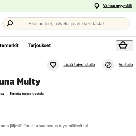
Valitse myymälä
Etsi tuotteet, palvelut ja artikkelit tästä!
temerkit
Tarjoukset
Lisää toivelistalle
Vertaile
Duna Multy
lua
Kirjoita tuotearvostelu
ma jäljellä! Tarkista saatavuus myymälässä tai