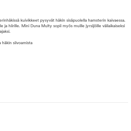
inhäkissä kuivikkeet pysyvät häkin sisäpuolella hamsterin kaivaessa.
a hiirille. Mini Duna Multy sopii myös muille jyrsijöille väliaikaiseksi
ajaksi.
a häkin siivoamista