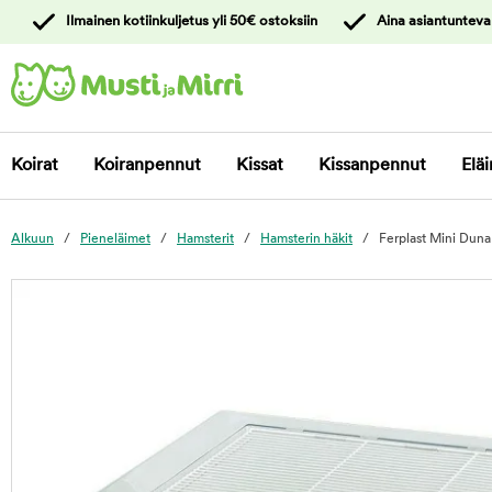
y
Ilmainen kotiinkuljetus yli 50€ ostoksiin
Aina asiantunteva
ltöön
Ota yhteyttä
asiakaspalveluun
Koirat
Koiranpennut
Kissat
Kissanpennut
Eläi
Alkuun
Pieneläimet
Hamsterit
Hamsterin häkit
Ferplast Mini Duna
foo