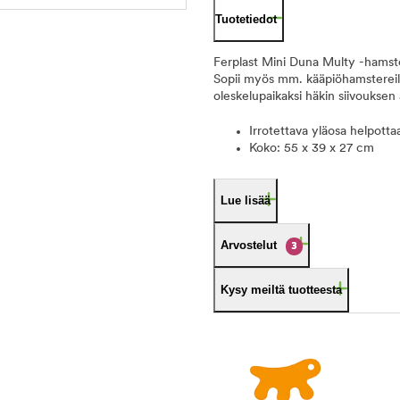
Tuotetiedot
Ferplast Mini Duna Multy -hamster
Sopii myös mm. kääpiöhamstereille j
oleskelupaikaksi häkin siivouksen 
Irrotettava yläosa helpotta
Koko: 55 x 39 x 27 cm
Lue lisää
Arvostelut
3
Kysy meiltä tuotteesta