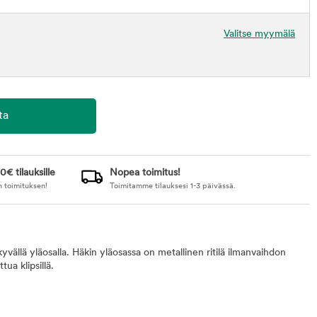
Valitse myymälä
0€ tilauksille
Nopea toimitus!
n toimituksen!
Toimitamme tilauksesi 1-3 päivässä.
vällä yläosalla. Häkin yläosassa on metallinen ritilä ilmanvaihdon
tua klipsillä.