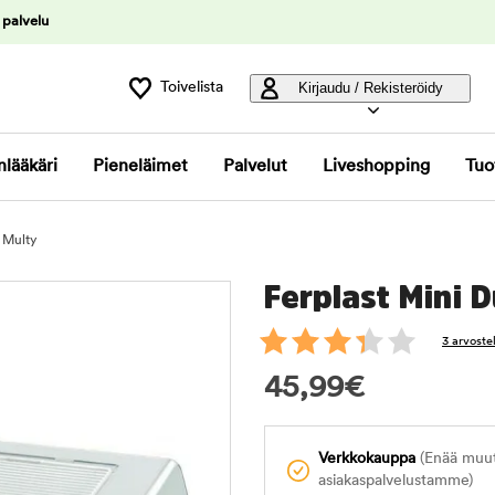
 palvelu
Toivelista
Kirjaudu / Rekisteröidy
nlääkäri
Pieneläimet
Palvelut
Liveshopping
Tuo
 Multy
Ferplast Mini 
3 arvoste
45,99
€
Verkkokauppa
(Enää muuta
asiakaspalvelustamme)