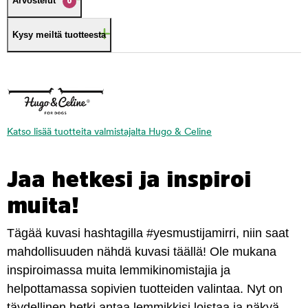
Arvostelut
0
Kysy meiltä tuotteesta
Katso lisää tuotteita valmistajalta Hugo & Celine
Jaa hetkesi ja inspiroi
muita!
Tägää kuvasi hashtagilla #yesmustijamirri, niin saat
mahdollisuuden nähdä kuvasi täällä! Ole mukana
inspiroimassa muita lemmikinomistajia ja
helpottamassa sopivien tuotteiden valintaa. Nyt on
täydellinen hetki antaa lemmikkisi loistaa ja näkyä