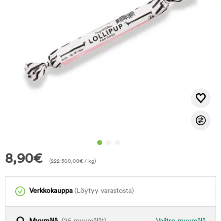
8,90
€
(
222 500,00
€
/ kg)
Verkkokauppa
(Löytyy varastosta)