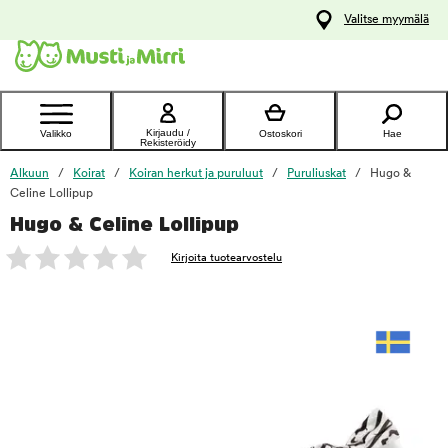
y
Valitse myymälä
ltöön
Ota yhteyttä
asiakaspalveluun
Kirjaudu /
Valikko
Ostoskori
Hae
Rekisteröidy
Alkuun
Koirat
Koiran herkut ja puruluut
Puruliuskat
Hugo &
Celine Lollipup
Hugo & Celine Lollipup
foo
Kirjoita tuotearvostelu