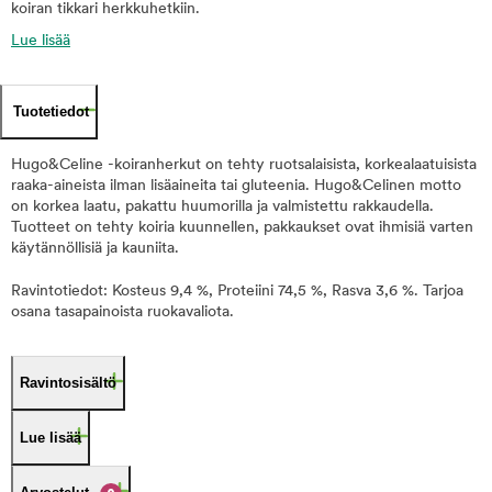
koiran tikkari herkkuhetkiin.
Lue lisää
Tuotetiedot
Hugo&Celine -koiranherkut on tehty ruotsalaisista, korkealaatuisista
raaka-aineista ilman lisäaineita tai gluteenia. Hugo&Celinen motto
on korkea laatu, pakattu huumorilla ja valmistettu rakkaudella.
Tuotteet on tehty koiria kuunnellen, pakkaukset ovat ihmisiä varten
käytännöllisiä ja kauniita.
Ravintotiedot: Kosteus 9,4 %, Proteiini 74,5 %, Rasva 3,6 %. Tarjoa
osana tasapainoista ruokavaliota.
Ravintosisältö
Lue lisää