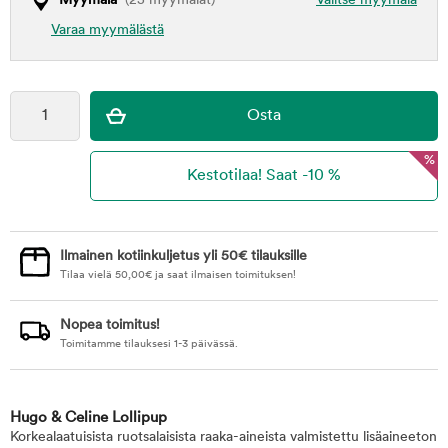
Myymälä
(25 myymälät)
Valitse myymälä
Varaa myymälästä
%
Ilmainen kotiinkuljetus yli 50€ tilauksille
Tilaa vielä
50,00
€
ja saat ilmaisen toimituksen!
Nopea toimitus!
Toimitamme tilauksesi 1-3 päivässä.
Hugo & Celine Lollipup
Korkealaatuisista ruotsalaisista raaka-aineista valmistettu lisäaineeton