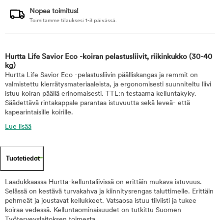
Nopea toimitus!
Toimitamme tilauksesi 1-3 päivässä.
Hurtta Life Savior Eco -koiran pelastusliivit, riikinkukko
(30-40
kg)
Hurtta Life Savior Eco -pelastusliivin päälliskangas ja remmit on
valmistettu kierrätysmateriaaleista, ja ergonomisesti suunniteltu liivi
istuu koiran päällä erinomaisesti. TTL:n testaama kelluntakyky.
Säädettävä rintakappale parantaa istuvuutta sekä leveä- että
kapearintaisille koirille.
Lue lisää
Tuotetiedot
Laadukkaassa Hurtta-kelluntaliivissä on erittäin mukava istuvuus.
Selässä on kestävä turvakahva ja kiinnitysrengas taluttimelle. Erittäin
pehmeät ja joustavat kellukkeet. Vatsaosa istuu tiiviisti ja tukee
koiraa vedessä. Kelluntaominaisuudet on tutkittu Suomen
Työterveyslaitoksen toimesta.