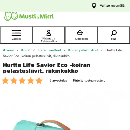
y
Valitse myymälä
ltöön
Ota yhteyttä
asiakaspalveluun
Kirjaudu /
Valikko
Ostoskori
Hae
Rekisteröidy
Alkuun
Koirat
Koiran vaatteet
Koiran pelastusliivit
Hurtta Life
Savior Eco -koiran pelastusliivit, riikinkukko
Hurtta Life Savior Eco -koiran
foo
pelastusliivit, riikinkukko
6 arvostelua
Kirjoita tuotearvostelu