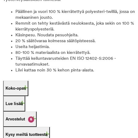
Päällinen ja vuori 100 % kierrätettyä polyesteri-twilliä, jossa on
mekaaninen jousto.
Remmit on tehty kestävästä neuloksesta, joka sekin on 100 %
kierrätyspolyesteriä.
Käsinpesu. Noudata pesuohjeita.
20 % säätövaraa kolmessa säätöpisteessä.
Useita heijastimia.
80-100 % materiaalista on kierrätettyä.
Täyttää kelluntavarusteiden EN ISO 12402-5:2006 -
turvavaatimukset.
Liivi kattaa noin 30 % kehon pinta-alasta.
Koko-opas
Lue lisää
Arvostelut
6
Kysy meiltä tuotteesta