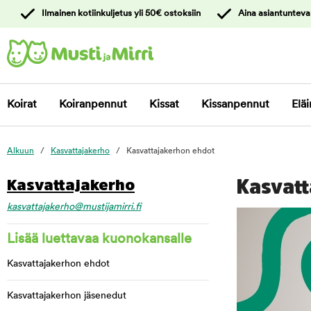
y
Ilmainen kotiinkuljetus yli 50€ ostoksiin
Aina asiantunteva
ltöön
Ota yhteyttä
asiakaspalveluun
Koirat
Koiranpennut
Kissat
Kissanpennut
Eläi
Alkuun
Kasvattajakerho
Kasvattajakerhon ehdot
Kasvattajakerho
Kasvatt
kasvattajakerho@mustijamirri.fi
Lisää luettavaa kuonokansalle
Kasvattajakerhon ehdot
Kasvattajakerhon jäsenedut