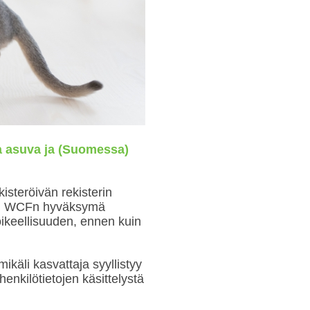
sa asuva ja (Suomessa)
kisteröivän rekisterin
 tai WCFn hyväksymä
 oikeellisuuden, ennen kuin
ikäli kasvattaja syyllistyy
henkilötietojen käsittelystä