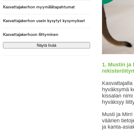
Kasvattajakerhon myymälätapahtumat
Kasvattajakerhon usein kysytyt kysymykset
Kasvattajakerhoon liittyminen
Näytä lisää
1. Mustin ja
rekisteröityn
Kasvattajalla 
hyväksymä ke
kissalan nimi
hyväksyy liit
Musti ja Mirri
väärien tietoj
ja kanta-asia