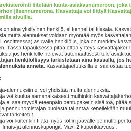
arekisteröinti liitetään kanta-asiakasnumeroon, joka 
rhon jäsennumerona. Kasvattaja voi liittyä Kasvatta
illa sivuilla.
 on aina yksityinen henkilö, ei kennel tai kissala. Kasva
isia mutta alennukset voidaan myöntää myös kasvattaj
li osoitteessa) asuvalle henkilölle, joka on merkitty kas
een. Tässä tapauksessa pitää ottaa yhteys kasvattajaker
ksia jos henkilölle ne eivät automaattisesti tule asiakku
tajan henkilöllisyys tarkistetaan aina kassalla, jos he
alennuksia anneta.
Kasvattajaetuuksilla ei saa ostaa tuo
:
ja-alennuksiin ei voi yhdistää muita alennuksia.
ja voi kuulua samanaikaisesti muihinkin kasvattajakerho
ja ei saa myydä eteenpäin pentupaketin sisältöä, pitää si
a pennunomistajan puolesta tai antaa kenellekään muull
ovat tarkoitetut.
ja voi kuitenkin tilata myös kotiin jäävälle pennulle pentu
 ilmais-ja alennuskupongit. Max. 2 kuponkia/vuosi.