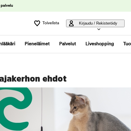
 palvelu
Toivelista
Kirjaudu / Rekisteröidy
nlääkäri
Pieneläimet
Palvelut
Liveshopping
Tuo
ajakerhon ehdot