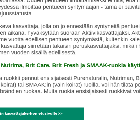
voimassa. Uuden pentueen ilmoittamiseksi ei riitä, että ti
eydessä ilmoittaa pentueen syntymäajan - tämä ei päivitä 
ajuusstatusta.
eva kasvattaja, jolla on jo ennestään syntyneitä pentuei
en aikana, hyväksytään suoraan Aktiivikasvattajaksi. Akti
me vuotta edellisen pentueen syntymästä, kuitenkin kal
 kasvattaja siirretään takaisin peruskasvattajaksi, mikäli 
men vuoden sisällä edellisestä.
 Nutrima, Brit Care, Brit Fresh ja SMAAK-ruokia käytt
 ruokkii pennut ensisijaisesti Purenaturalin, Nutriman, Bri
 koirat) tai SMAAK:in (vain koirat) ruoilla, voi hän tilat
rändien ruokaa. Muita ruokia ensisijaisesti ruokkivat voiv
in kasvattajakerhon etusivulle >>