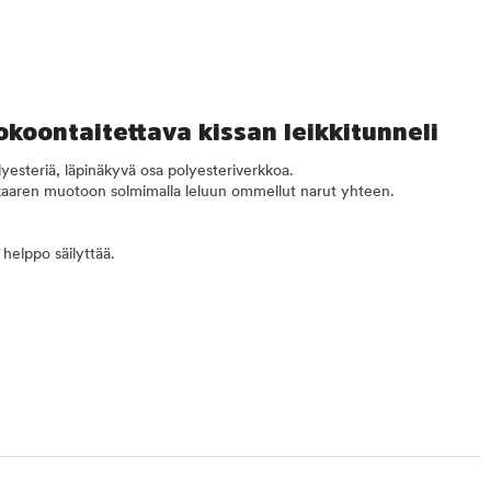
okoontaitettava kissan leikkitunneli
yesteriä, läpinäkyvä osa polyesteriverkkoa.
 kaaren muotoon solmimalla leluun ommellut narut yhteen.
helppo säilyttää.