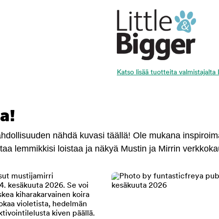
Katso lisää tuotteita valmistajalta
a!
mahdollisuuden nähdä kuvasi täällä! Ole mukana inspiroi
antaa lemmikkisi loistaa ja näkyä Mustin ja Mirrin verkkok