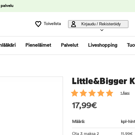
 palvelu
Toivelista
Kirjaudu / Rekisteröidy
nlääkäri
Pieneläimet
Palvelut
Liveshopping
Tuo
Little&Bigger K
1 Ääni
17,99
€
Määrä:
kpl-hint
Ota 3 maksa 2
11
,99
€