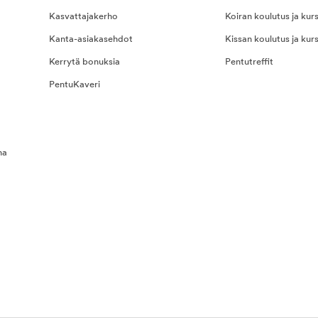
Kasvattajakerho
Koiran koulutus ja kurs
Kanta-asiakasehdot
Kissan koulutus ja kurs
Kerrytä bonuksia
Pentutreffit
PentuKaveri
na