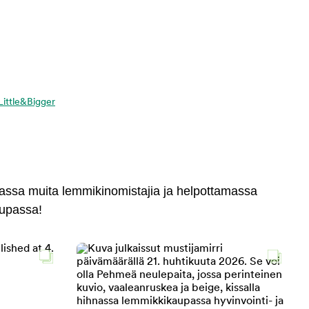
 Little&Bigger
massa muita lemmikinomistajia ja helpottamassa
aupassa!