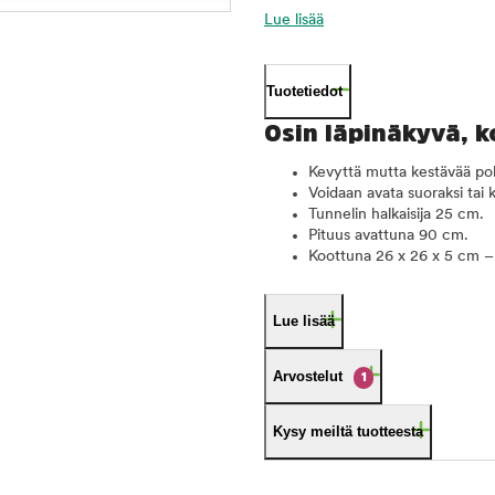
Lue lisää
Tuotetiedot
Osin läpinäkyvä, k
Kevyttä mutta kestävää pol
Voidaan avata suoraksi tai
Tunnelin halkaisija 25 cm.
Pituus avattuna 90 cm.
Koottuna 26 x 26 x 5 cm – 
Lue lisää
Arvostelut
1
Kysy meiltä tuotteesta