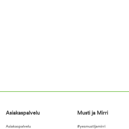
Asiakaspalvelu
Musti ja Mirri
Asiakaspalvelu
#yesmustijamirri