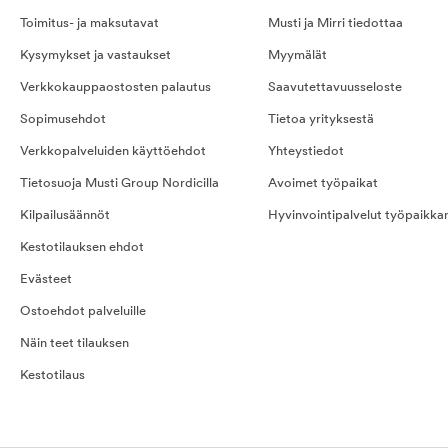
Toimitus- ja maksutavat
Musti ja Mirri tiedottaa
Kysymykset ja vastaukset
Myymälät
Verkkokauppaostosten palautus
Saavutettavuusseloste
Sopimusehdot
Tietoa yrityksestä
Verkkopalveluiden käyttöehdot
Yhteystiedot
Tietosuoja Musti Group Nordicilla
Avoimet työpaikat
Kilpailusäännöt
Hyvinvointipalvelut työpaikka
Kestotilauksen ehdot
Evästeet
Ostoehdot palveluille
Näin teet tilauksen
Kestotilaus