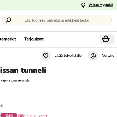
Valitse myymälä
Etsi tuotteet, palvelut ja artikkelit tästä!
temerkit
Tarjoukset
Lisää toivelistalle
Vertaile
issan tunneli
Kirjoita tuotearvostelu
a:
-34%
Säästä jopa
17
,99
€