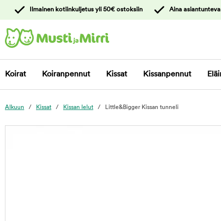
y
Ilmainen kotiinkuljetus yli 50€ ostoksiin
Aina asiantunteva
ltöön
Ota yhteyttä
asiakaspalveluun
Koirat
Koiranpennut
Kissat
Kissanpennut
Eläi
Alkuun
Kissat
Kissan lelut
Little&Bigger Kissan tunneli
foo