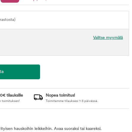
astosta)
Valitse myymälä
0€ tilauksille
Nopea toimitus!
n toimituksen!
Toimitamme tilauksesi 1-3 päivässä.
ityisen hauskoihin leikkeihin. Avaa suoraksi tai kaareksi.