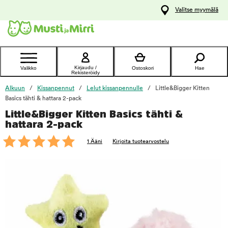
y
Valitse myymälä
ltöön
Ota yhteyttä
asiakaspalveluun
Kirjaudu /
Valikko
Ostoskori
Hae
Rekisteröidy
Alkuun
Kissanpennut
Lelut kissanpennulle
Little&Bigger Kitten
Basics tähti & hattara 2-pack
Little&Bigger Kitten Basics tähti &
foo
hattara 2-pack
1 Ääni
Kirjoita tuotearvostelu