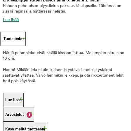
Little&Bigger Kitten Basics tähti & hattara 2-pack
Kahden pehmoisen plyysilelun pakkaus kisulapselle. Tähdessä on
sisällä rapinaa ja hattarassa helistin.
Lue lisää
Tuotetiedot
Nämä pehmolelut eivät sisällä kissanminttua. Molempien pituus on
10 cm.
Huom! Mikään lelu ei ole ikuinen ja ystäväsi metsästystaidot
saattavat yllättää. Valvo lemmikin leikkejä, ja ota rikkoutuneet lelut
heti pois käytöstä.
Lue lisää
Arvostelut
1
Kysy meiltä tuotteesta