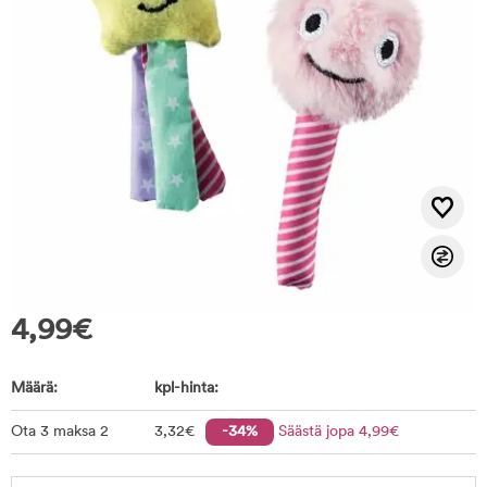
4,99
€
Määrä:
kpl-hinta:
Ota 3 maksa 2
3
,32
€
-34%
Säästä jopa
4
,99
€