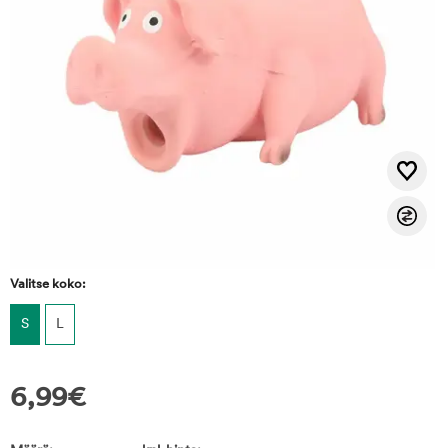
Valitse koko:
S
L
6,99
€