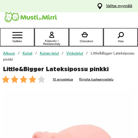
y
Valitse myymälä
ltöön
Ota yhteyttä
asiakaspalveluun
Kirjaudu /
Valikko
Ostoskori
Hae
Rekisteröidy
Alkuun
Koirat
Koiran lelut
Vinkulelut
Little&Bigger Lateksipossu
pinkki
Little&Bigger Lateksipossu pinkki
foo
10 arvostelua
Kirjoita tuotearvostelu