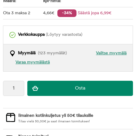
Määrä:
kpl-hinta:
Ota 3 maksa 2
4
,66
€
-34%
Säästä jopa
6
,99
€
Verkkokauppa
(Löytyy varastosta)
Myymälä
(123 myymälät)
Valitse myymälä
Varaa myymälästä
Ilmainen kotiinkuljetus yli 50€ tilauksille
Tilaa vielä
50,00
€
ja saat ilmaisen toimituksen!