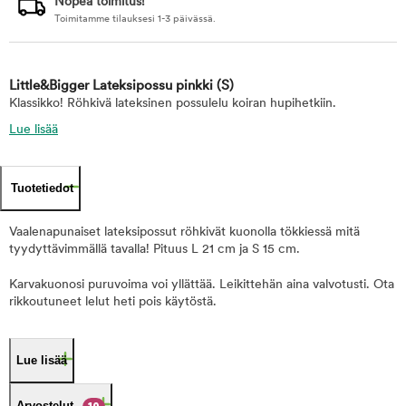
Nopea toimitus!
Toimitamme tilauksesi 1-3 päivässä.
Little&Bigger Lateksipossu pinkki
(S)
Klassikko! Röhkivä lateksinen possulelu koiran hupihetkiin.
Lue lisää
Tuotetiedot
Vaalenapunaiset lateksipossut röhkivät kuonolla tökkiessä mitä
tyydyttävimmällä tavalla! Pituus L 21 cm ja S 15 cm.
Karvakuonosi puruvoima voi yllättää. Leikittehän aina valvotusti. Ota
rikkoutuneet lelut heti pois käytöstä.
Lue lisää
Arvostelut