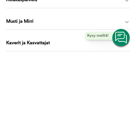
Asiakaspalvelu
Musti ja Mirri
Kysy meiltä!
Kaverit ja Kasvattajat
Koulutus ja oppiminen
Ota yhteyttä, autamme mielellämme!
asiakaspalvelu@mustijamirri.fi
Puhelinnumero (ilmainen): 0800 305 305
Ma-Ti & To-Pe 9.00-17.00 Ke 10.00-17.00