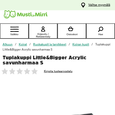
y
Valitse myymälä
ltöön
Ota yhteyttä
asiakaspalveluun
Kirjaudu /
Valikko
Ostoskori
Hae
Rekisteröidy
Alkuun
Koirat
Ruokakupit ja tarvikkeet
Koiran kupit
Tuplakuppi
Little&Bigger Acrylic savunharmaa S
Tuplakuppi Little&Bigger Acrylic
foo
savunharmaa S
Kirjoita tuotearvostelu