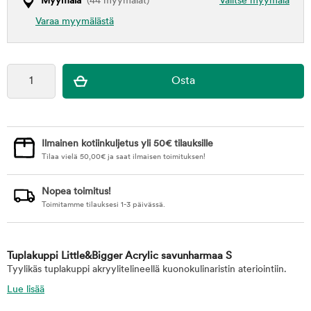
Myymälä
(44 myymälät)
Valitse myymälä
Varaa myymälästä
Ilmainen kotiinkuljetus yli 50€ tilauksille
Tilaa vielä
50,00
€
ja saat ilmaisen toimituksen!
Nopea toimitus!
Toimitamme tilauksesi 1-3 päivässä.
Tuplakuppi Little&Bigger Acrylic savunharmaa S
Tyylikäs tuplakuppi akryylitelineellä kuonokulinaristin ateriointiin.
Lue lisää