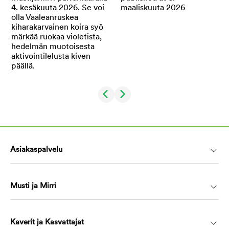
Asiakaspalvelu
Musti ja Mirri
Kaverit ja Kasvattajat