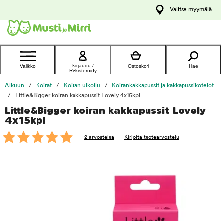
y
Valitse myymälä
ltöön
Ota yhteyttä
asiakaspalveluun
Kirjaudu /
Valikko
Ostoskori
Hae
Rekisteröidy
Alkuun
Koirat
Koiran ulkoilu
Koirankakkapussit ja kakkapussikotelot
Little&Bigger koiran kakkapussit Lovely 4x15kpl
Little&Bigger koiran kakkapussit Lovely
foo
4x15kpl
2 arvostelua
Kirjoita tuotearvostelu