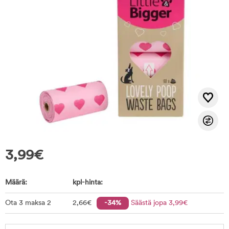
3,99
€
Määrä:
kpl-hinta:
Ota 3 maksa 2
2
,66
€
-34%
Säästä jopa
3
,99
€