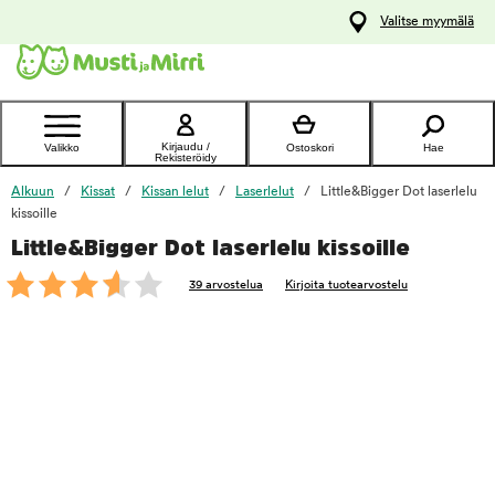
y
Valitse myymälä
ltöön
Ota yhteyttä
asiakaspalveluun
Kirjaudu /
Valikko
Ostoskori
Hae
Rekisteröidy
Alkuun
Kissat
Kissan lelut
Laserlelut
Little&Bigger Dot laserlelu
kissoille
Little&Bigger Dot laserlelu kissoille
foo
39 arvostelua
Kirjoita tuotearvostelu