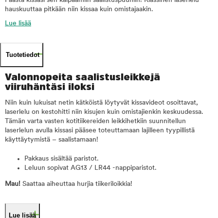
Päästä kissasi sen kaipaamiin saalistuspuuhiin! Klassinen laserlelu
hauskuuttaa pitkään niin kissaa kuin omistajaakin.
Lue lisää
Tuotetiedot
Valonnopeita saalistusleikkejä
viiruhäntäsi iloksi
Niin kuin lukuisat netin kätköistä löytyvät kissavideot osoittavat,
laserlelu on kestohitti niin kisujen kuin omistajienkin keskuudessa.
Tämän varta vasten kotitiikereiden leikkihetkiin suunnitellun
laserlelun avulla kissasi pääsee toteuttamaan lajilleen tyypillistä
käyttäytymistä – saalistamaan!
Pakkaus sisältää paristot.
Leluun sopivat AG13 / LR44 -nappiparistot.
Mau!
Saattaa aiheuttaa hurjia tiikeriloikkia!
Lue lisää