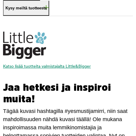
Kysy meiltä tuotteesta
Katso lisää tuotteita valmistajalta Little&Bigger
Jaa hetkesi ja inspiroi
muita!
Tägää kuvasi hashtagilla #yesmustijamirri, niin saat
mahdollisuuden nähdä kuvasi täällä! Ole mukana
inspiroimassa muita lemmikinomistajia ja
helpottamassa sopivien tuotteiden valintaa. Nyt on