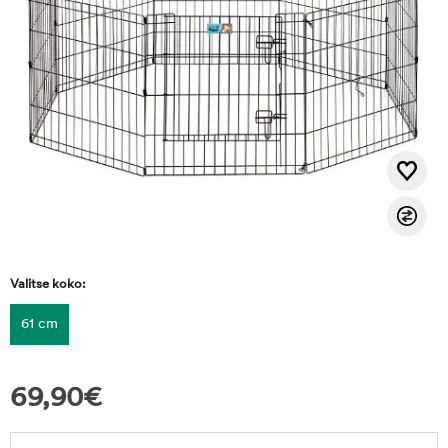
Valitse koko:
61 cm
69,90
€