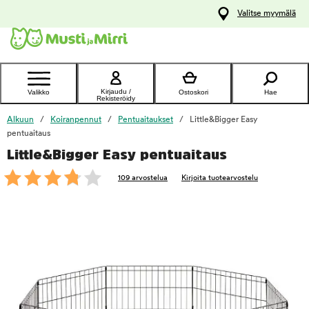
y
Valitse myymälä
ltöön
Ota yhteyttä
asiakaspalveluun
Kirjaudu /
Valikko
Ostoskori
Hae
Rekisteröidy
Alkuun
Koiranpennut
Pentuaitaukset
Little&Bigger Easy
pentuaitaus
Little&Bigger Easy pentuaitaus
foo
109 arvostelua
Kirjoita tuotearvostelu