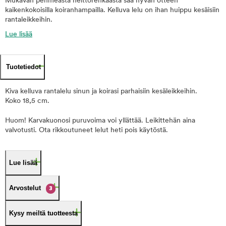
Mukavan pehmeästä heittorenkaasta saa hyvän otteen
kaikenkokoisilla koiranhampailla. Kelluva lelu on ihan huippu kesäisiin
rantaleikkeihin.
Lue lisää
Tuotetiedot
Kiva kelluva rantalelu sinun ja koirasi parhaisiin kesäleikkeihin.
Koko 18,5 cm.
Huom! Karvakuonosi puruvoima voi yllättää. Leikittehän aina
valvotusti. Ota rikkoutuneet lelut heti pois käytöstä.
Lue lisää
Arvostelut
3
Kysy meiltä tuotteesta