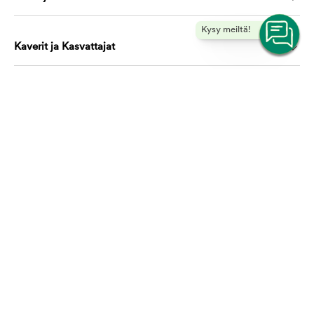
Kysy meiltä!
Kaverit ja Kasvattajat
Koulutus ja oppiminen
Ota yhteyttä, autamme mielellämme!
asiakaspalvelu@mustijamirri.fi
Puhelinnumero (ilmainen): 0800 305 305
Ma-Ti & To-Pe 9.00-17.00 Ke 10.00-17.00