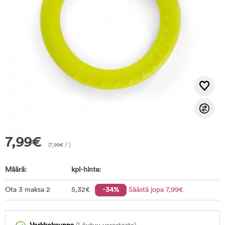
7,99
€
(
7,99
€
/ )
Määrä:
kpl-hinta:
Ota 3 maksa 2
5
,32
€
-34%
Säästä jopa
7
,99
€