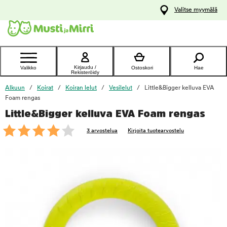
y
Valitse myymälä
ltöön
Ota yhteyttä
asiakaspalveluun
Kirjaudu /
Valikko
Ostoskori
Hae
Rekisteröidy
Alkuun
Koirat
Koiran lelut
Vesilelut
Little&Bigger kelluva EVA
Foam rengas
Little&Bigger kelluva EVA Foam rengas
foo
3 arvostelua
Kirjoita tuotearvostelu