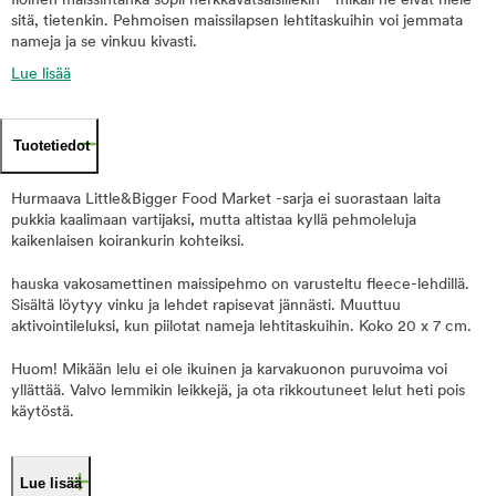
Iloinen maissintähkä sopii herkkävatsaisillekin - mikäli ne eivät niele
sitä, tietenkin. Pehmoisen maissilapsen lehtitaskuihin voi jemmata
nameja ja se vinkuu kivasti.
Lue lisää
Tuotetiedot
Hurmaava Little&Bigger Food Market -sarja ei suorastaan laita
pukkia kaalimaan vartijaksi, mutta altistaa kyllä pehmoleluja
kaikenlaisen koirankurin kohteiksi.
hauska vakosamettinen maissipehmo on varusteltu fleece-lehdillä.
Sisältä löytyy vinku ja lehdet rapisevat jännästi. Muuttuu
aktivointileluksi, kun piilotat nameja lehtitaskuihin. Koko 20 x 7 cm.
Huom! Mikään lelu ei ole ikuinen ja karvakuonon puruvoima voi
yllättää. Valvo lemmikin leikkejä, ja ota rikkoutuneet lelut heti pois
käytöstä.
Lue lisää