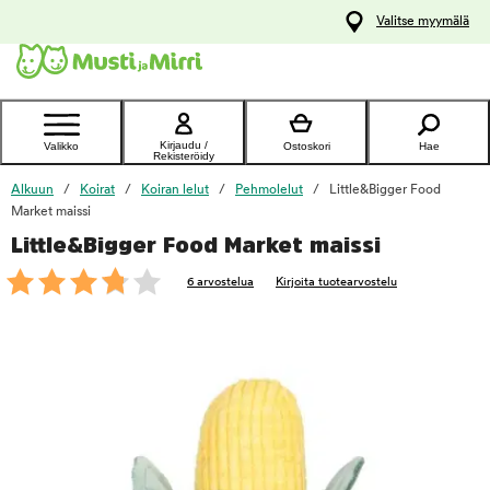
y
Valitse myymälä
ltöön
Ota yhteyttä
asiakaspalveluun
Kirjaudu /
Valikko
Ostoskori
Hae
Rekisteröidy
Alkuun
Koirat
Koiran lelut
Pehmolelut
Little&Bigger Food
Market maissi
Little&Bigger Food Market maissi
foo
6 arvostelua
Kirjoita tuotearvostelu