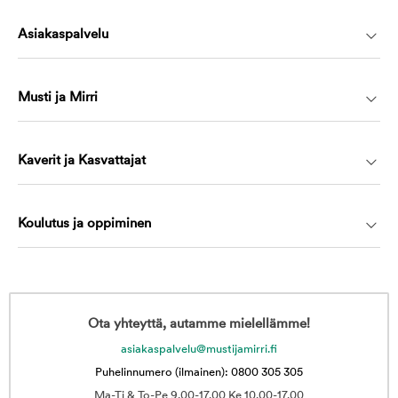
Asiakaspalvelu
Musti ja Mirri
Kaverit ja Kasvattajat
Koulutus ja oppiminen
Ota yhteyttä, autamme mielellämme!
asiakaspalvelu@mustijamirri.fi
Puhelinnumero (ilmainen): 0800 305 305
Ma-Ti & To-Pe 9.00-17.00 Ke 10.00-17.00