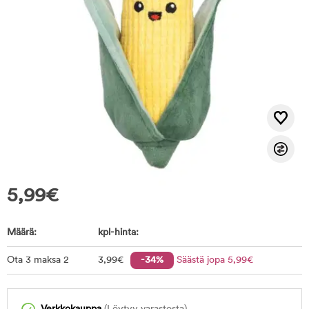
5,99
€
Määrä:
kpl-hinta:
Ota 3 maksa 2
3
,99
€
-34%
Säästä jopa
5
,99
€