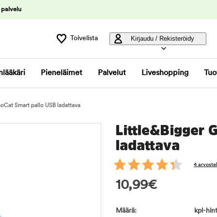
 palvelu
Toivelista
Kirjaudu / Rekisteröidy
nlääkäri
Pieneläimet
Palvelut
Liveshopping
Tuo
oCat Smart pallo USB ladattava
Little&Bigger 
ladattava
4 arvoste
10,99
€
Määrä:
kpl-hint