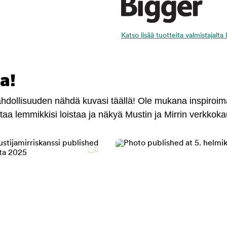
Katso lisää tuotteita valmistajalta
a!
mahdollisuuden nähdä kuvasi täällä! Ole mukana inspiroi
antaa lemmikkisi loistaa ja näkyä Mustin ja Mirrin verkkok