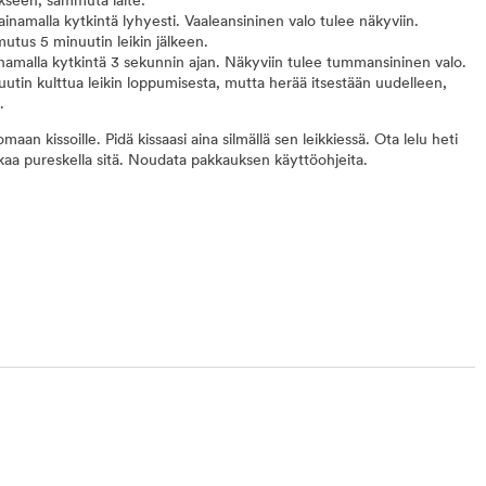
likseen, sammuta laite:
painamalla kytkintä lyhyesti. Vaaleansininen valo tulee näkyviin.
tus 5 minuutin leikin jälkeen.
ainamalla kytkintä 3 sekunnin ajan. Näkyviin tulee tummansininen valo.
utin kulttua leikin loppumisesta, mutta herää itsestään uudelleen,
.
an kissoille. Pidä kissaasi aina silmällä sen leikkiessä. Ota lelu heti
 alkaa pureskella sitä. Noudata pakkauksen käyttöohjeita.