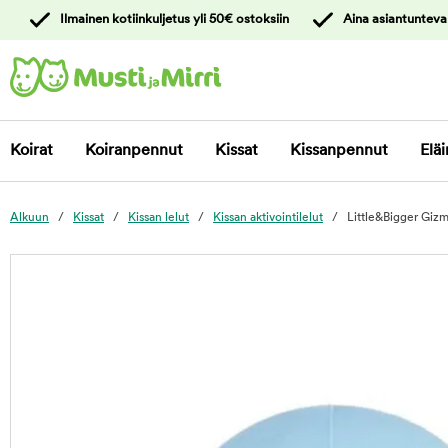
y
Ilmainen kotiinkuljetus yli 50€ ostoksiin
Aina asiantunteva
ltöön
Ota yhteyttä
asiakaspalveluun
Koirat
Koiranpennut
Kissat
Kissanpennut
Eläi
Alkuun
Kissat
Kissan lelut
Kissan aktivointilelut
Little&Bigger Gizm
foo