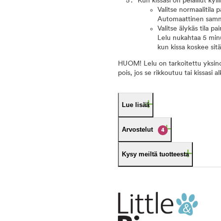
Kun kissasi on pelaillut kyl
Valitse normaalitila 
Automaattinen sammu
Valitse älykäs tila p
Lelu nukahtaa 5 minu
kun kissa koskee sitä
HUOM! Lelu on tarkoitettu yksinoma
pois, jos se rikkoutuu tai kissasi
Lue lisää
Arvostelut
4
Kysy meiltä tuotteesta