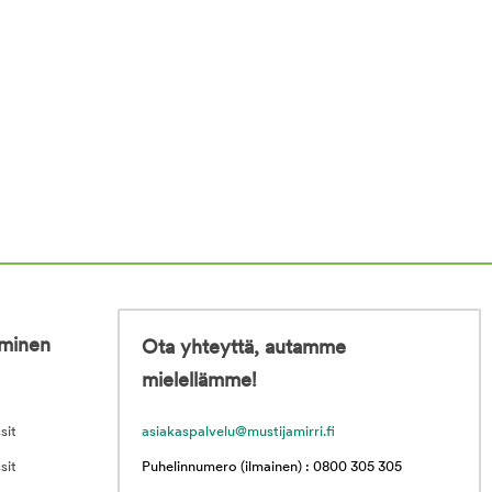
iminen
Ota yhteyttä, autamme
mielellämme!
sit
asiakaspalvelu@mustijamirri.fi
sit
Puhelinnumero (ilmainen) : 0800 305 305