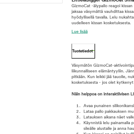
Little&Bigger GizmoCat Smar
GizmoCat -älypallo reagoi kissan
jaksaa väsymättä vauhdittaa kissa
hyödyllisellä tavalla. Lelu nukaht
uudelleen kissan kosketuksesta.
Lue lisää
Tuotetiedot
Väsymätön GizmoCat-aktivointipall
liikunnalliseen elämäntyyliin. Jänn
pitkään. Kun leikki jää tauolle, nu
kosketuksesta - jos olet kytkenyt
Näin helppoa on interaktiivisen 
Avaa punainen silikonikans
Lataa pallo pakkauksen muka
Latauksen aikana näet valk
Käynnistä lelu painamalla p
sileälle alustalle ja anna h