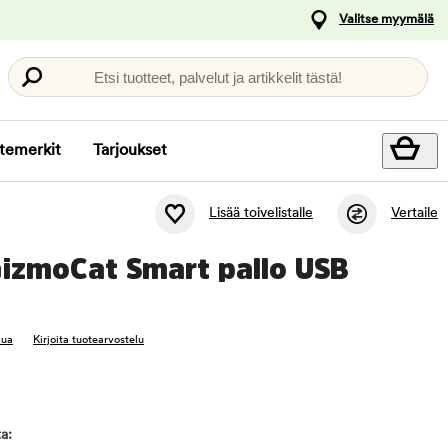
Valitse myymälä
Etsi tuotteet, palvelut ja artikkelit tästä!
temerkit
Tarjoukset
Lisää toivelistalle
Vertaile
GizmoCat Smart pallo USB
lua
Kirjoita tuotearvostelu
a: