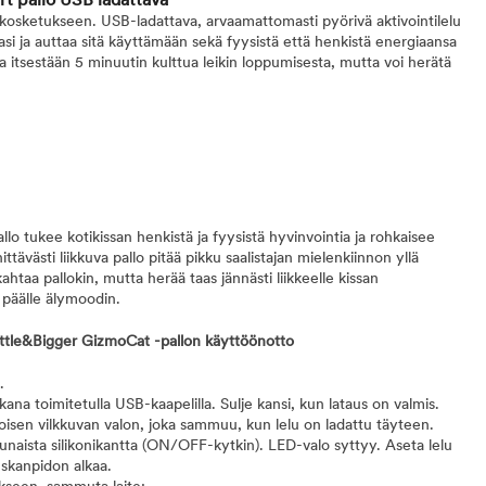
t pallo USB ladattava
 kosketukseen. USB-ladattava, arvaamattomasti pyörivä aktivointilelu
asi ja auttaa sitä käyttämään sekä fyysistä että henkistä energiaansa
aa itsestään 5 minuutin kulttua leikin loppumisesta, mutta voi herätä
o tukee kotikissan henkistä ja fyysistä hyvinvointia ja rohkaisee
ittävästi liikkuva pallo pitää pikku saalistajan mielenkiinnon yllä
kahtaa pallokin, mutta herää taas jännästi liikkeelle kissan
 päälle älymoodin.
Little&Bigger GizmoCat -pallon käyttöönotto
i.
na toimitetulla USB-kaapelilla. Sulje kansi, kun lataus on valmis.
oisen vilkkuvan valon, joka sammuu, kun lelu on ladattu täyteen.
unaista silikonikantta (ON/OFF-kytkin). LED-valo syttyy. Aseta lelu
auskanpidon alkaa.