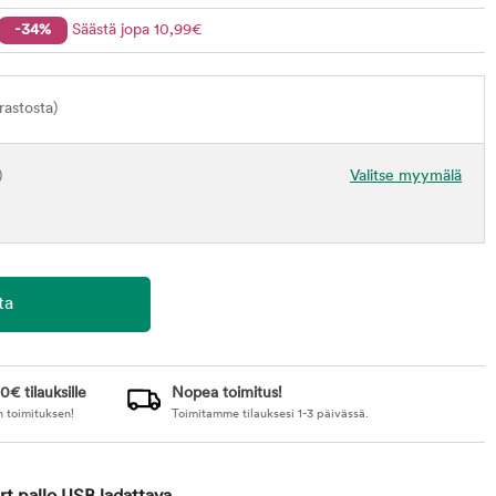
-34%
Säästä jopa
10
,99
€
astosta)
)
Valitse myymälä
0€ tilauksille
Nopea toimitus!
n toimituksen!
Toimitamme tilauksesi 1-3 päivässä.