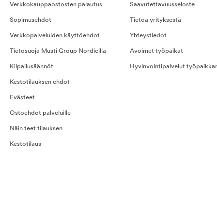
Verkkokauppaostosten palautus
Saavutettavuusseloste
Sopimusehdot
Tietoa yrityksestä
Verkkopalveluiden käyttöehdot
Yhteystiedot
Tietosuoja Musti Group Nordicilla
Avoimet työpaikat
Kilpailusäännöt
Hyvinvointipalvelut työpaikka
Kestotilauksen ehdot
Evästeet
Ostoehdot palveluille
Näin teet tilauksen
Kestotilaus