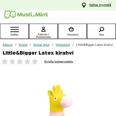
y
Valitse myymälä
ltöön
Ota yhteyttä
asiakaspalveluun
Kirjaudu /
Valikko
Ostoskori
Hae
Rekisteröidy
Alkuun
Koirat
Koiran lelut
Vinkulelut
Little&Bigger Latex kirahvi
Little&Bigger Latex kirahvi
foo
Kirjoita tuotearvostelu