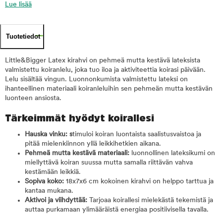
Lue lisää
Tuotetiedot
Little&Bigger Latex kirahvi on pehmeä mutta kestävä lateksista
valmistettu koiranlelu, joka tuo iloa ja aktiviteettia koirasi päivään.
Lelu sisältää vingun. Luonnonkumista valmistettu lateksi on
ihanteellinen materiaali koiranleluihin sen pehmeän mutta kestävän
luonteen ansiosta.
Tärkeimmät hyödyt koirallesi
Hauska vinku: s
timuloi koiran luontaista saalistusvaistoa ja
pitää mielenkiinnon yllä leikkihetkien aikana.
Pehmeä mutta kestävä materiaali:
luonnollinen lateksikumi on
miellyttävä koiran suussa mutta samalla riittävän vahva
kestämään leikkiä.
Sopiva koko:
18x7x6 cm kokoinen kirahvi on helppo tarttua ja
kantaa mukana.
Aktivoi ja viihdyttää:
Tarjoaa koirallesi mielekästä tekemistä ja
auttaa purkamaan ylimääräistä energiaa positiivisella tavalla.