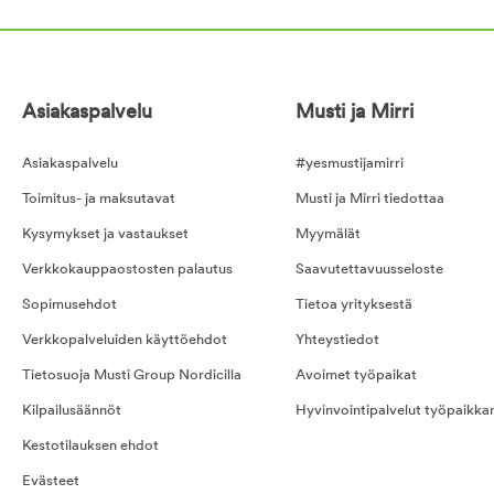
Asiakaspalvelu
Musti ja Mirri
Asiakaspalvelu
#yesmustijamirri
Toimitus- ja maksutavat
Musti ja Mirri tiedottaa
Kysymykset ja vastaukset
Myymälät
Verkkokauppaostosten palautus
Saavutettavuusseloste
Sopimusehdot
Tietoa yrityksestä
Verkkopalveluiden käyttöehdot
Yhteystiedot
Tietosuoja Musti Group Nordicilla
Avoimet työpaikat
Kilpailusäännöt
Hyvinvointipalvelut työpaikka
Kestotilauksen ehdot
Evästeet