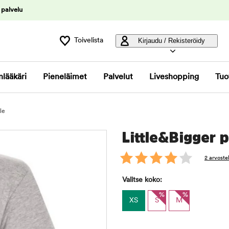
 palvelu
Toivelista
Kirjaudu / Rekisteröidy
nlääkäri
Pieneläimet
Palvelut
Liveshopping
Tuo
le
Little&Bigger
2 arvoste
Valitse koko:
%
%
XS
S
M