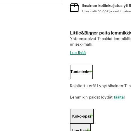
Ilmainen kotiinkuljetus yli 5
Tilaa vielä
50,00
€
ja saat ilmaise
Little&Bigger paita lemmik
Yhteensopivat T-paidat lemmikill
unisex-malli.
Lue lisää
Tuotetiedot
Rajoitettu erä! Lyhythihainen T-p
Lemmikin paidat löydät
täältä
!
Koko-opas
Lue lisää