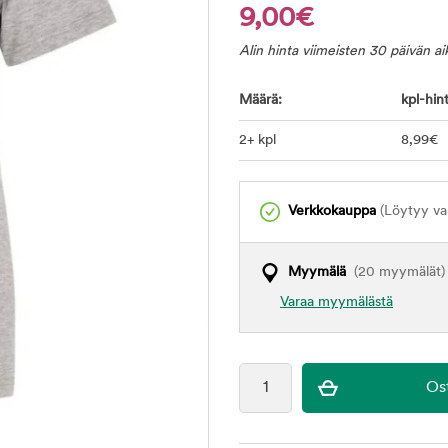
9,00€
Alin hinta viimeisten 30 päivän a
Määrä:
kpl-hint
2+ kpl
8
,99
€
Verkkokauppa
(Löytyy var
Myymälä
(20 myymälät)
Varaa myymälästä