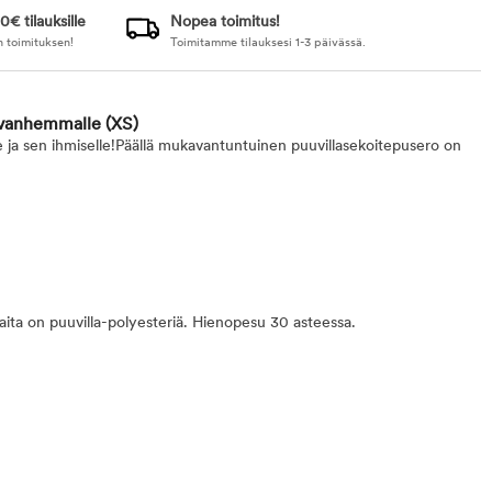
0€ tilauksille
Nopea toimitus!
n toimituksen!
Toimitamme tilauksesi 1-3 päivässä.
kivanhemmalle
(XS)
e ja sen ihmiselle!Päällä mukavantuntuinen puuvillasekoitepusero on
aita on puuvilla-polyesteriä. Hienopesu 30 asteessa.