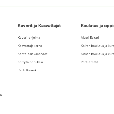
Kaverit ja Kasvattajat
Koulutus ja opp
Kaveri-ohjelma
Musti Eskari
Kasvattajakerho
Koiran koulutus ja kurs
Kanta-asiakasehdot
Kissan koulutus ja kurs
Kerrytä bonuksia
Pentutreffit
PentuKaveri
na