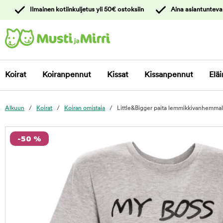
y
Ilmainen kotiinkuljetus yli 50€ ostoksiin
Aina asiantunteva
ltöön
Ota yhteyttä
asiakaspalveluun
Koirat
Koiranpennut
Kissat
Kissanpennut
Eläi
Alkuun
Koirat
Koiran omistaja
Little&Bigger paita lemmikkivanhemmal
foo
-50 %