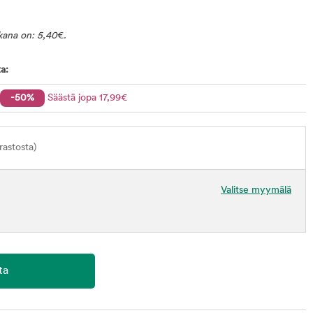
ikana on:
5,40
€
.
a:
-50%
Säästä jopa
17
,99
€
astosta)
Valitse myymälä