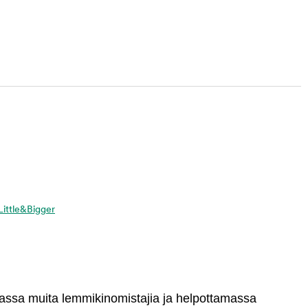
 Little&Bigger
massa muita lemmikinomistajia ja helpottamassa