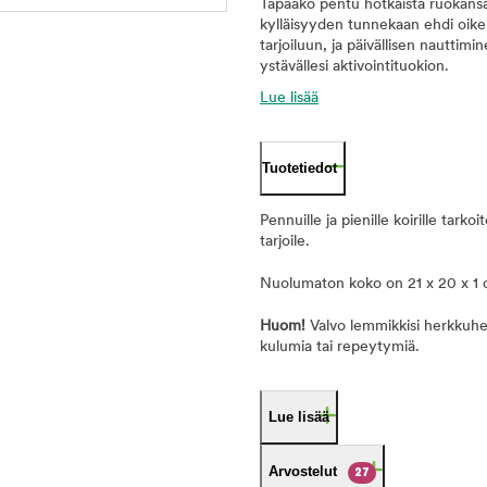
Tapaako pentu hotkaista ruokansa
kylläisyyden tunnekaan ehdi oikei
tarjoiluun, ja päivällisen nauttimi
ystävällesi aktivointituokion.
Lue lisää
Tuotetiedot
Pennuille ja pienille koirille tark
tarjoile.
Nuolumaton koko on 21 x 20 x 1 
Huom!
Valvo lemmikkisi herkkuhet
kulumia tai repeytymiä.
Lue lisää
Arvostelut
27