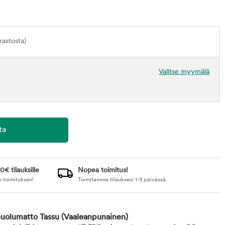
astosta)
Valitse myymälä
0€ tilauksille
Nopea toimitus!
n toimituksen!
Toimitamme tilauksesi 1-3 päivässä.
nuolumatto Tassu
(Vaaleanpunainen)