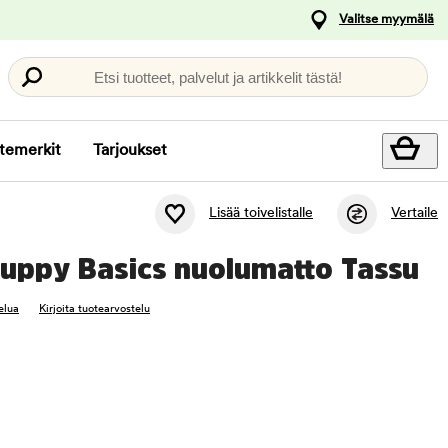
Valitse myymälä
Etsi tuotteet, palvelut ja artikkelit tästä!
temerkit
Tarjoukset
Lisää toivelistalle
Vertaile
Puppy Basics nuolumatto Tassu
elua
Kirjoita tuotearvostelu