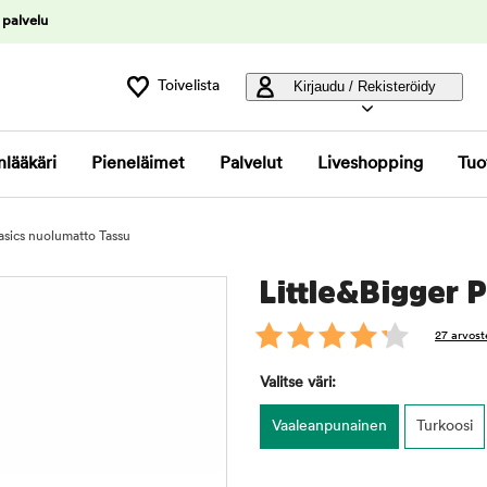
 palvelu
Toivelista
Kirjaudu / Rekisteröidy
nlääkäri
Pieneläimet
Palvelut
Liveshopping
Tuo
asics nuolumatto Tassu
Little&Bigger 
27 arvost
Valitse väri:
Vaaleanpunainen
Turkoosi