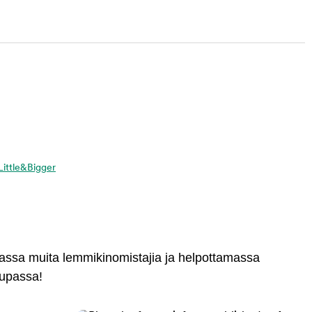
 Little&Bigger
massa muita lemmikinomistajia ja helpottamassa
aupassa!