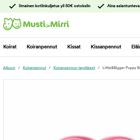
y
Ilmainen kotiinkuljetus yli 50€ ostoksiin
Aina asiantunteva
ltöön
Ota yhteyttä
asiakaspalveluun
Koirat
Koiranpennut
Kissat
Kissanpennut
Eläi
Alkuun
Koiranpennut
Koiranpennun tarvikkeet
Little&Bigger Puppy B
foo