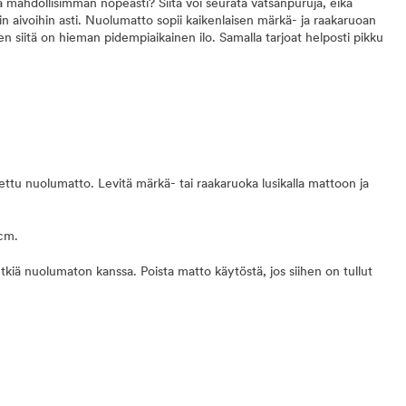
 mahdollisimman nopeasti? Siitä voi seurata vatsanpuruja, eikä
n aivoihin asti. Nuolumatto sopii kaikenlaisen märkä- ja raakaruoan
nen siitä on hieman pidempiaikainen ilo. Samalla tarjoat helposti pikku
oitettu nuolumatto. Levitä märkä- tai raakaruoka lusikalla mattoon ja
cm.
kiä nuolumaton kanssa. Poista matto käytöstä, jos siihen on tullut