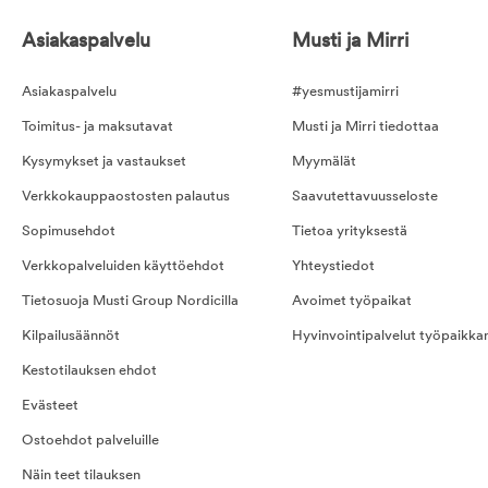
Asiakaspalvelu
Musti ja Mirri
Asiakaspalvelu
#yesmustijamirri
Toimitus- ja maksutavat
Musti ja Mirri tiedottaa
Kysymykset ja vastaukset
Myymälät
Verkkokauppaostosten palautus
Saavutettavuusseloste
Sopimusehdot
Tietoa yrityksestä
Verkkopalveluiden käyttöehdot
Yhteystiedot
Tietosuoja Musti Group Nordicilla
Avoimet työpaikat
Kilpailusäännöt
Hyvinvointipalvelut työpaikka
Kestotilauksen ehdot
Evästeet
Ostoehdot palveluille
Näin teet tilauksen