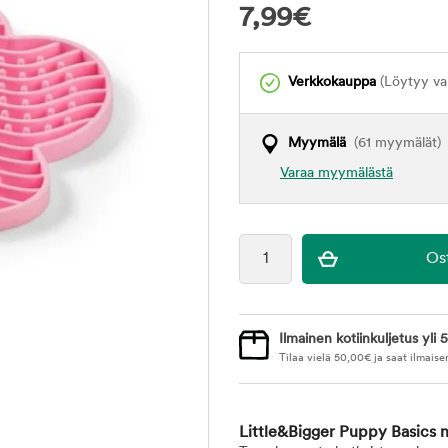
7,99
€
Verkkokauppa
(Löytyy var
Myymälä
(61 myymälät)
Varaa myymälästä
Ilmainen kotiinkuljetus yli 5
Tilaa vielä
50,00
€
ja saat ilmaise
Little&Bigger Puppy Basics 