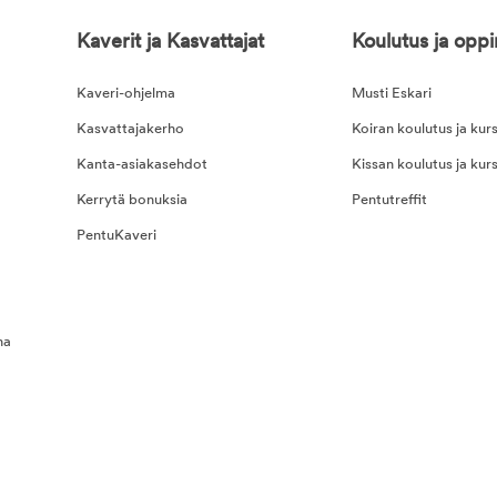
Kaverit ja Kasvattajat
Koulutus ja opp
Kaveri-ohjelma
Musti Eskari
Kasvattajakerho
Koiran koulutus ja kurs
Kanta-asiakasehdot
Kissan koulutus ja kurs
Kerrytä bonuksia
Pentutreffit
PentuKaveri
na