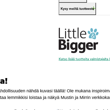
Kysy meiltä tuotteesta
Katso lisää tuotteita valmistajalta
a!
mahdollisuuden nähdä kuvasi täällä! Ole mukana inspiroi
antaa lemmikkisi loistaa ja näkyä Mustin ja Mirrin verkkok