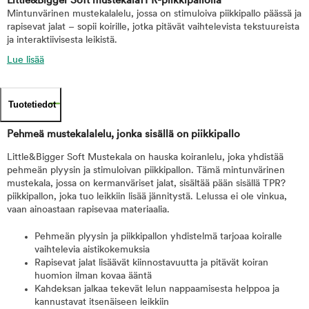
Little&Bigger Soft mustekalaTPR-piikkipallolla
Mintunvärinen mustekalalelu, jossa on stimuloiva piikkipallo päässä ja
rapisevat jalat – sopii koirille, jotka pitävät vaihtelevista tekstuureista
ja interaktiivisesta leikistä.
Lue lisää
Tuotetiedot
Pehmeä mustekalalelu, jonka sisällä on piikkipallo
Little&Bigger Soft Mustekala on hauska koiranlelu, joka yhdistää
pehmeän plyysin ja stimuloivan piikkipallon. Tämä mintunvärinen
mustekala, jossa on kermanväriset jalat, sisältää pään sisällä TPR?
piikkipallon, joka tuo leikkiin lisää jännitystä. Lelussa ei ole vinkua,
vaan ainoastaan rapisevaa materiaalia.
Pehmeän plyysin ja piikkipallon yhdistelmä tarjoaa koiralle
vaihtelevia aistikokemuksia
Rapisevat jalat lisäävät kiinnostavuutta ja pitävät koiran
huomion ilman kovaa ääntä
Kahdeksan jalkaa tekevät lelun nappaamisesta helppoa ja
kannustavat itsenäiseen leikkiin