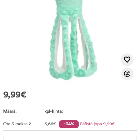
9,99
€
Määrä:
kpl-hinta:
Ota 3 maksa 2
6
,66
€
-34%
Säästä jopa
9
,99
€