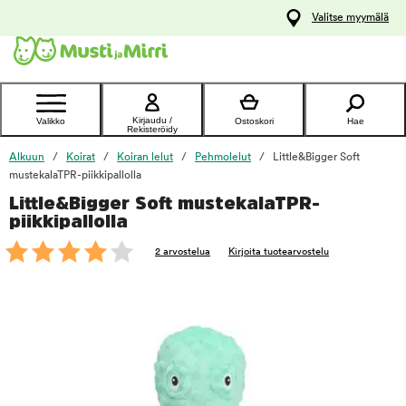
y
Valitse myymälä
ltöön
Ota yhteyttä
asiakaspalveluun
Kirjaudu /
Valikko
Ostoskori
Hae
Rekisteröidy
Alkuun
Koirat
Koiran lelut
Pehmolelut
Little&Bigger Soft
mustekalaTPR-piikkipallolla
Little&Bigger Soft mustekalaTPR-
foo
piikkipallolla
2 arvostelua
Kirjoita tuotearvostelu