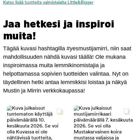
Katso lisää tuotteita valmistajalta Little&Bigger
Jaa hetkesi ja inspiroi
muita!
Tägää kuvasi hashtagilla #yesmustijamirri, niin saat
mahdollisuuden nähdä kuvasi täällä! Ole mukana
inspiroimassa muita lemmikinomistajia ja
helpottamassa sopivien tuotteiden valintaa. Nyt on
täydellinen hetki antaa lemmikkisi loistaa ja näkyä
Mustin ja Mirrin verkkokaupassa!